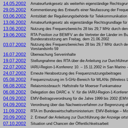
14.05.2002
Amateurfunkgesetz als weiterhin eigenständige Rechtsgru
29.05.2002
Kommentierung des Entwurfs einer Neufassung der Frequ
03.06.2002
Amtsblatt der Regulierungsbehörde für Telekommunikation
13.06.2002
Amateurfunkgesetz als eigenständige Rechtsgrundlage für
13.06.2002
Nutzung des Frequenzbereichs 28 bis 29,7 MHz durch de
19.06.2002
RTA Position zur BEMFV an die Vertreter der Länder im B
Bundesratssitzung am Freitag, dem 21.06.2002
03.07.2002
Nutzung des Frequenzbereiches 28 bis 29,7 MHz durch d
Vorstandsinfo 59
16.07.2002
Überwachung Serverinhalte
19.07.2002
Stellungnahme des RTA über die Anleitung zur Durchführu
22.07.2002
IARU-Region-1-Konferenz 10. – 15.11.2002 in San Marino 
24.07.2002
Erneute Herabsetzung des Frequenznutzungsbeitrages
05.08.2002
Frequenznutzung im 5-GHz-Bereich für WLANs (Wireless Lo
06.08.2002
Relaismissbrauch: Haftstrafe für Moerser Funkamateur
06.08.2002
Delegation des DARC e. V. für die IARU-Region-1-Konfere
04.09.2002
EMV-Beitragsverordnung für die Jahre 1999 bis 2002 (EMV
04.09.2002
Verordnung über das Nachweisverfahren zur Begrenzung e
11.09.2002
RTA im Bundeswirtschaftsministerium: EMV-Beiträge – Mi
20.09.2002
2. Entwurf der Anleitung zur Durchführung der Anzeige o
07.10.2002
Situation und Chancen der Öffentlichkeitsarbeit