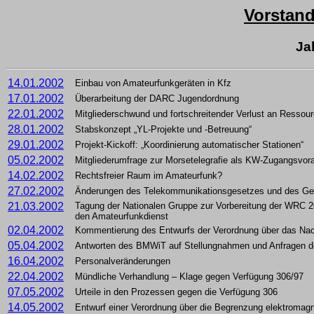
Vorstand
Ja
14.01.2002
Einbau von Amateurfunkgeräten in Kfz
17.01.2002
Überarbeitung der DARC Jugendordnung
22.01.2002
Mitgliederschwund und fortschreitender Verlust an Ressou
28.01.2002
Stabskonzept „YL-Projekte und -Betreuung“
29.01.2002
Projekt-Kickoff: „Koordinierung automatischer Stationen“
05.02.2002
Mitgliederumfrage zur Morsetelegrafie als KW-Zugangsvor
14.02.2002
Rechtsfreier Raum im Amateurfunk?
27.02.2002
Änderungen des Telekommunikationsgesetzes und des Gese
21.03.2002
Tagung der Nationalen Gruppe zur Vorbereitung der WRC 2
den Amateurfunkdienst
02.04.2002
Kommentierung des Entwurfs der Verordnung über das Nac
05.04.2002
Antworten des BMWiT auf Stellungnahmen und Anfragen 
16.04.2002
Personalveränderungen
22.04.2002
Mündliche Verhandlung – Klage gegen Verfügung 306/97
07.05.2002
Urteile in den Prozessen gegen die Verfügung 306
14.05.2002
Entwurf einer Verordnung über die Begrenzung elektromagne