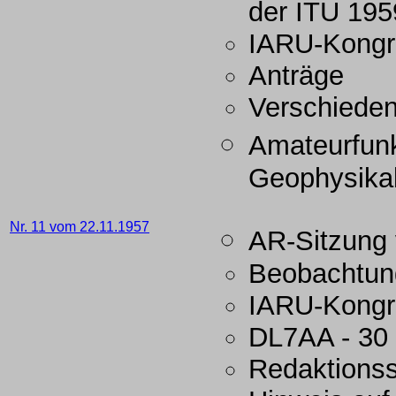
der ITU 195
IARU-Kongr
Anträge
Verschiede
Amateurfunk
Geophysikal
Nr. 11 vom 22.11.1957
AR-Sitzung
Beobachtung
IARU-Kongr
DL7AA - 30
Redaktions