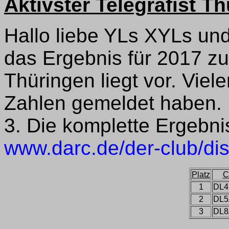
Aktivster Telegrafist T
Hallo liebe YLs XYLs un
das Ergebnis für 2017 zu
Thüringen liegt vor. Viel
Zahlen gemeldet haben. 
3. Die komplette Ergebnis
www.darc.de/der-club/dis
Platz
C
1
DL
2
DL
3
DL