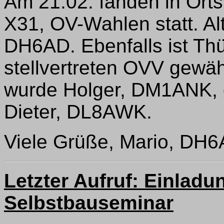
Am 21.02. fanden in Orts
X31, OV-Wahlen statt. Al
DH6AD. Ebenfalls ist T
stellvertreten OVV gewä
wurde Holger, DM1ANK, 
Dieter, DL8AWK.
Viele Grüße, Mario, DH
Letzter Aufruf: Einlad
Selbstbauseminar