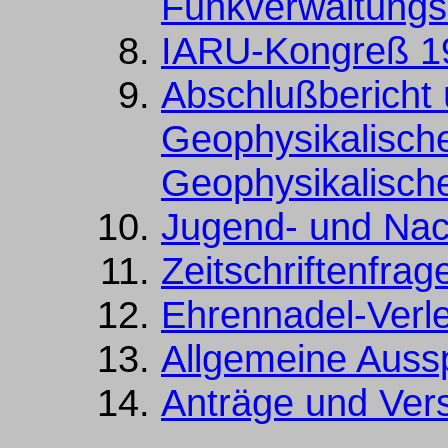
Funkverwaltungs
IARU-Kongreß 1
Abschlußbericht 
Geophysikalische
Geophysikalisch
Jugend- und Na
Zeitschriftenfrag
Ehrennadel-Verl
Allgemeine Auss
Anträge und Ver