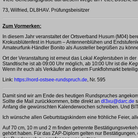
73, Wilfried, DL8HAV. Prüfungsbeisitzer
Zum Vormerken:
In diesem Jahr veranstaltet der Ortsverband Husum (M04) ber
Krokusblütenfest in Husum – Antennenblühen und Endstufenleu
Amateurfunk-Händler Bonito als Aussteller begrüßen zu könn
Ort der Veranstaltung ist erneut das Lokal
Keglerstuben
in der
Standtische ist ab 09:00 Uhr möglich, ab 10:00 Uhr ist die
Keg
Wenn ihr euch als Verkäufer an diesem Funkflohmarkt beteilige
Link:
https://nord-ostsee-rundspruch.de
, Nr. 595
Damit sind wir am Ende des heutigen Rundspruches angekom
Sollte die Mail zurückkommen, bitte direkt an
dl3xu@darc.de
s
Anfang die gewünschten Kalenderwochen schreiben. Und
Ich wünsche allen Geburtstagskindern eine fröhliche Feier, 
Auf 70 cm, 10 m und 2 m finden getrennte Bestätigungsverkehr
gehört haben. Für das ZAP-Diplom gelten nur Bestätigungen, di