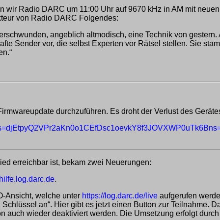
wir Radio DARC um 11:00 Uhr auf 9670 kHz in AM mit neuen 
akteur von Radio DARC Folgendes:
rschwunden, angeblich altmodisch, eine Technik von gestern. Ab
afte Sender vor, die selbst Experten vor Rätsel stellen. Sie s
en.“
rmwareupdate durchzuführen. Es droht der Verlust des Geräte
3&s=djEtpyQ2VPr2aKn0o1CEfDsc1oevkY8f3JOVXWP0uTk6Bns
lied erreichbar ist, bekam zwei Neuerungen:
/hilfe.log.darc.de
.
SO-Ansicht, welche unter
https://log.darc.de/live
aufgerufen werden
n Schlüssel an“. Hier gibt es jetzt einen Button zur Teilnahme.
n auch wieder deaktiviert werden. Die Umsetzung erfolgt durch