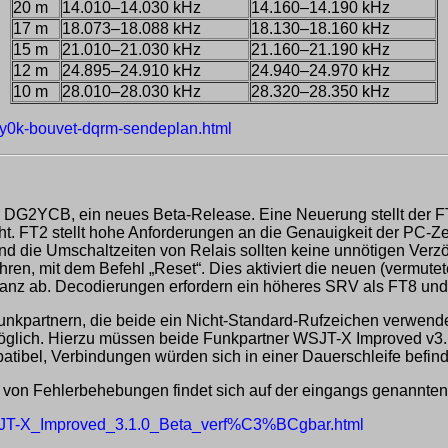
20 m
14.010–14.030 kHz
14.160–14.190 kHz
17 m
18.073–18.088 kHz
18.130–18.160 kHz
15 m
21.010–21.030 kHz
21.160–21.190 kHz
12 m
24.895–24.910 kHz
24.940–24.970 kHz
10 m
28.010–28.030 kHz
28.320–28.350 kHz
-3y0k-bouvet-dqrm-sendeplan.html
, DG2YCB, ein neues Beta-Release. Eine Neuerung stellt der 
ht. FT2 stellt hohe Anforderungen an die Genauigkeit der PC-Z
d die Umschaltzeiten von Relais sollten keine unnötigen Verzög
hren, mit dem Befehl „Reset“. Dies aktiviert die neuen (vermute
ptanz ab. Decodierungen erfordern ein höheres SRV als FT8 und
 Funkpartnern, die beide ein Nicht-Standard-Rufzeichen ver
h. Hierzu müssen beide Funkpartner WSJT-X Improved v3.1 o
ibel, Verbindungen würden sich in einer Dauerschleife befin
 von Fehlerbehebungen findet sich auf der eingangs genannte
/WSJT-X_Improved_3.1.0_Beta_verf%C3%BCgbar.html