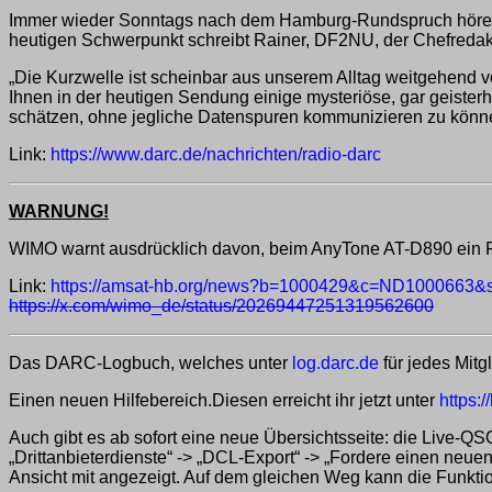
Immer wieder Sonntags nach dem Hamburg-Rundspruch hören 
heutigen Schwerpunkt schreibt Rainer, DF2NU, der Chefred
„Die Kurzwelle ist scheinbar aus unserem Alltag weitgehend ve
Ihnen in der heutigen Sendung einige mysteriöse, gar geisterh
schätzen, ohne jegliche Datenspuren kommunizieren zu könn
Link:
https://www.darc.de/nachrichten/radio-darc
WARNUNG!
WIMO warnt ausdrücklich davon, beim AnyTone AT-D890 ein Fi
Link:
https://amsat-hb.org/news?b=1000429&c=ND100066
https://x.com/wimo_de/status/20269447251319562600
Das DARC-Logbuch, welches unter
log.darc.de
für jedes Mitg
Einen neuen Hilfebereich.Diesen erreicht ihr jetzt unter
https:/
Auch gibt es ab sofort eine neue Übersichtsseite: die Live-Q
„Drittanbieterdienste“ -> „DCL-Export“ -> „Fordere einen neue
Ansicht mit angezeigt. Auf dem gleichen Weg kann die Funktio