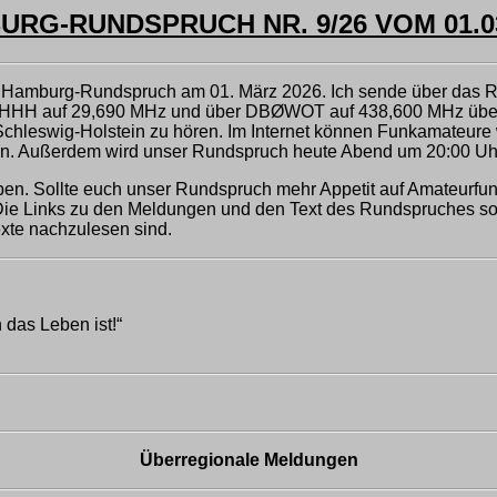
RG-RUNDSPRUCH NR. 9/26 VOM 01.03
 Hamburg-Rundspruch am 01. März 2026. Ich sende über das 
H auf 29,690 MHz und über DBØWOT auf 438,600 MHz übert
 Schleswig-Holstein zu hören. Im Internet können Funkamateu
en. Außerdem wird unser Rundspruch heute Abend um 20:00 U
en. Sollte euch unser Rundspruch mehr Appetit auf Amateurfunk 
Die Links zu den Meldungen und den Text des Rundspruches sow
Texte nachzulesen sind.
 das Leben ist!“
Überregionale Meldungen