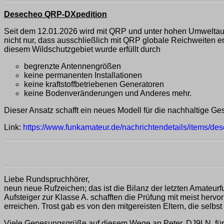
Desecheo QRP-DXpedition
Seit dem 12.01.2026 wird mit QRP und unter hohen Umweltauf
nicht nur, dass ausschließlich mit QRP globale Reichweiten e
diesem Wildschutzgebiet wurde erfüllt durch
begrenzte Antennengrößen
keine permanenten Installationen
keine kraftstoffbetriebenen Generatoren
keine Bodenveränderungen und Anderes mehr.
Dieser Ansatz schafft ein neues Modell für die nachhaltige G
Link:
https://www.funkamateur.de/nachrichtendetails/items/de
Liebe Rundspruchhörer,
neun neue Rufzeichen; das ist die Bilanz der letzten Amateur
Aufsteiger zur Klasse A. schafften die Prüfung mit meist hervo
erreichen. Trost gab es von den mitgereisten Eltern, die selbs
Viele Genesungsgrüße auf diesem Wege an Peter, DJ9LN, für de