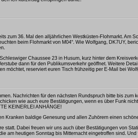
eits zum 36. Mal den alljährlichen Westküsten-Flohmarkt. Am S
chten beim Flohmarkt von M04“. Wie Wolfgang, DK7UY, berichte
en.
 Schleswiger Chaussee 23 in Husum, kurz hinter dem Kreisverk
lerstube
dann für den Publikumsverkehr geöffnet. Weitere Detai
n möchtet, reserviert euren Tisch frühzeitig per E-Mail bei Wol
men. Nachrichten für den nächsten Rundspruch bitte bis zum
chicken wie auch eure Bestätigungen, wenn es über Funk nicht kl
 BITTE KEINERLEI ANHÄNGE!
allen Kranken baldige Genesung und allen Zuhörern einen schön
e statt. Dabei freuen wir uns auch über Bestätigungen von Stat
e am heutigen Sonntag bis Mitternacht eingetroffen sind. Und f