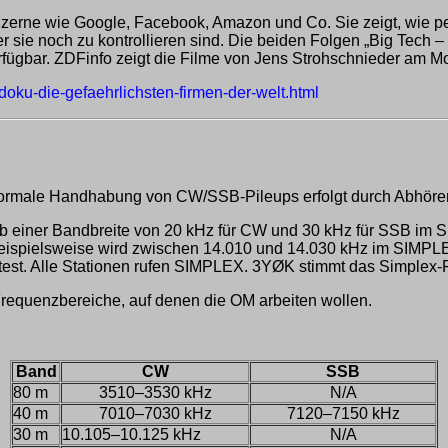
konzerne wie Google, Facebook, Amazon und Co. Sie zeigt, wie
r sie noch zu kontrollieren sind. Die beiden Folgen „Big Tech –
rfügbar. ZDFinfo zeigt die Filme von Jens Strohschnieder am M
doku-die-gefaehrlichsten-firmen-der-welt.html
Die normale Handhabung von CW/SSB-Pileups erfolgt durch Abhö
lb einer Bandbreite von 20 kHz für CW und 30 kHz für SSB im 
 Beispielsweise wird zwischen 14.010 und 14.030 kHz im SIM
test. Alle Stationen rufen SIMPLEX. 3YØK stimmt das Simplex-F
 Frequenzbereiche, auf denen die OM arbeiten wollen.
Band
CW
SSB
80 m
3510–3530 kHz
N/A
40 m
7010–7030 kHz
7120–7150 kHz
30 m
10.105–10.125 kHz
N/A