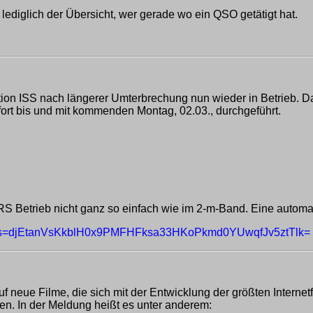
 lediglich der Übersicht, wer gerade wo ein QSO getätigt hat.
mstation ISS nach längerer Umterbrechung nun wieder in Betrieb
fort bis und mit kommenden Montag, 02.03., durchgeführt.
S Betrieb nicht ganz so einfach wie im 2-m-Band. Eine automat
2&s=djEtanVsKkblH0x9PMFHFksa33HKoPkmd0YUwqfJv5ztTlk=
 auf neue Filme, die sich mit der Entwicklung der größten Intern
en. In der Meldung heißt es unter anderem: