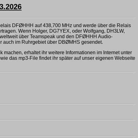
.2026
Relais DFØHHH auf 438,700 MHz und werde über die Relais
ragen. Wenn Holger, DG7YEX, oder Wolfgang, DH3LW,
re weltweit über Teamspeak und den DFØHHH Audio-
hr auch im Ruhrgebiet über DBØMHS gesendet.
machen, erhaltet ihr weitere Informationen im Internet unter
ie das mp3-File findet ihr später auf unser eigenen Webseite