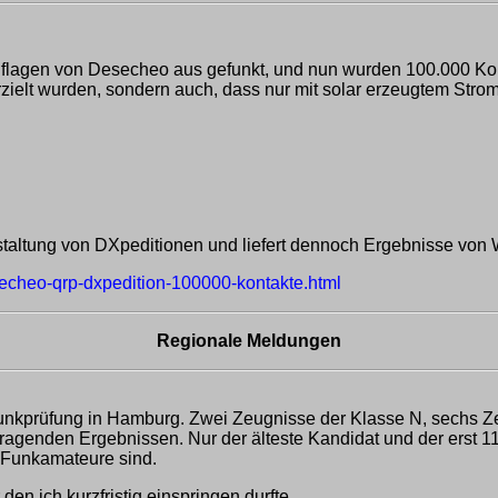
lagen von Desecheo aus gefunkt, und nun wurden 100.000 Konta
rzielt wurden, sondern auch, dass nur mit solar erzeugtem Stro
estaltung von DXpeditionen und liefert dennoch Ergebnisse von 
secheo-qrp-dxpedition-100000-kontakte.html
Regionale Meldungen
funkprüfung in Hamburg. Zwei Zeugnisse der Klasse N, sechs Ze
rragenden Ergebnissen. Nur der älteste Kandidat und der erst 11
t Funkamateure sind.
n ich kurzfristig einspringen durfte.