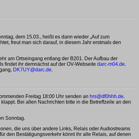
onntag, dem 15.03., heißt es dann wieder „Auf zum
t, freut man sich darauf, in diesem Jahr erstmals den
ehr am Ortseingang entlang der B201. Der Aufbau der
ls findet ihr demnächst auf der OV-Webseite
darc-m04.de
.
fgang,
DK7UY@darc.de
.
 kommenden Freitag 18:00 Uhr senden an
hrs@df0hhh.de
.
appt. Bei allen Nachrichten bitte in die Betreffzeile an den
en Sonntag.
ionen, die uns über andere Links, Relais oder Audiostreams
ür den Bestätigungsverkehr könnt ihr alle Relais, auf denen