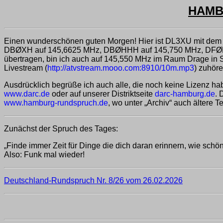
HAMBU
Einen wunderschönen guten Morgen! Hier ist DL3XU mit dem
DBØXH auf 145,6625 MHz, DBØHHH auf 145,750 MHz, DFØHH
übertragen, bin ich auch auf 145,550 MHz im Raum Drage in
Livestream (
http://atvstream.mooo.com:8910/10m.mp3
) zuhör
Ausdrücklich begrüße ich auch alle, die noch keine Lizenz hab
www.darc.de
oder auf unserer Distriktseite
darc-hamburg.de
. 
www.hamburg-rundspruch.de
, wo unter „Archiv“ auch ältere 
Zunächst der Spruch des Tages:
„Finde immer Zeit für Dinge die dich daran erinnern, wie schön
Also: Funk mal wieder!
Deutschland-Rundspruch Nr. 8/26 vom 26.02.2026