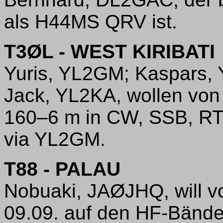
als H44MS QRV ist.
T3ØL - WEST KIRIBATI
Yuris, YL2GM; Kaspars, 
Jack, YL2KA, wollen von
160–6 m in CW, SSB, R
via YL2GM.
T88 - PALAU
Nobuaki, JAØJHQ, will v
09.09. auf den HF-Bänd