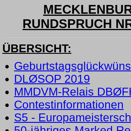
MECKLENBUR
RUNDSPRUCH NR. 
ÜBERSICHT:
Geburtstagsglückwün
DLØSOP 2019
MMDVM-Relais DBØF
Contestinformationen
S5 - Europameistersch
50-jähriges Marked Re