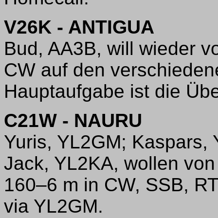
V26K - ANTIGUA
Bud, AA3B, will wieder v
CW auf den verschiedene
Hauptaufgabe ist die Übe
C21W - NAURU
Yuris, YL2GM; Kaspars, 
Jack, YL2KA, wollen von
160–6 m in CW, SSB, R
via YL2GM.