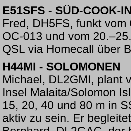
E51SFS - SÜD-COOK-I
Fred, DH5FS, funkt vom 
OC-013 und vom 20.–25.0
QSL via Homecall über Bü
H44MI - SOLOMONEN
Michael, DL2GMI, plant 
Insel Malaita/Solomon Is
15, 20, 40 und 80 m in 
aktiv zu sein. Er begleit
Bernhard, DL2GAC, der b