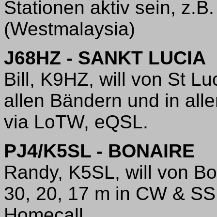
Stationen aktiv sein, z
(Westmalaysia)
J68HZ - SANKT LUCIA
Bill, K9HZ, will von St L
allen Bändern und in al
via LoTW, eQSL.
PJ4/K5SL - BONAIRE
Randy, K5SL, will von Bo
30, 20, 17 m in CW & S
Homecall.