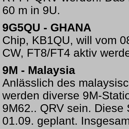
60 m in 9U.
9G5QU - GHANA
Chip, KB1QU, will vom 08
CW, FT8/FT4 aktiv werde
9M - Malaysia
Anlässlich des malaysis
werden diverse 9M-Stati
9M62.. QRV sein. Diese S
01.09. geplant. Insgesa