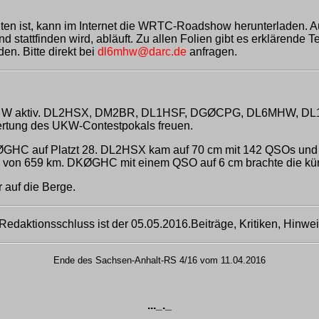
n ist, kann im Internet die WRTC-Roadshow herunterladen. Auf e
stattfinden wird, abläuft. Zu allen Folien gibt es erklärende T
en. Bitte direkt bei
dl6mhw@darc.de
anfragen.
Distrikt W aktiv. DL2HSX, DM2BR, DL1HSF, DGØCPG, DL6MHW
ertung des UKW-Contestpokals freuen.
GHC auf Platzt 28. DL2HSX kam auf 70 cm mit 142 QSOs und e
von 659 km. DKØGHC mit einem QSO auf 6 cm brachte die kürz
 auf die Berge.
daktionsschluss ist der 05.05.2016.Beiträge, Kritiken, Hinwe
Ende des Sachsen-Anhalt-RS 4/16 vom 11.04.2016
..._._