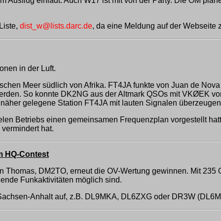
m Ausflug einlädt. Auch W17 ist mit von der Party. Die OM pla
Liste,
dist_w@lists.darc.de
, da eine Meldung auf der Webseite z
nen in der Luft.
tischen Meer südlich von Afrika. FT4JA funkte von Juan de No
werden. So konnte DK2NG aus der Altmark QSOs mit VKØEK vo
h näher gelegene Station FT4JA mit lauten Signalen überzeug
len Betriebs einen gemeinsamen Frequenzplan vorgestellt hat
 vermindert hat.
m HQ-Contest
n Thomas, DM2TO, erneut die OV-Wertung gewinnen. Mit 235 
ende Funkaktivitäten möglich sind.
us Sachsen-Anhalt auf, z.B. DL9MKA, DL6ZXG oder DR3W (DL6