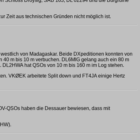
nen Schloss Droysig, SAB 163, DL 02294 und die Burgruine
ur Zeit aus technischen Gründen nicht möglich ist.
va westlich von Madagaskar. Beide DXpeditionen konnten von
n 40 m bis 10 m verbuchen. DL6MIG gelang auch ein 80 m
en. DL2HWA hat QSOs von 10 m bis 160 m im Log stehen.
ten. VKØEK arbeitete Split down und FT4JA einige Hertz
OV-QSOs haben die Dessauer bewiesen, dass mit
MHW).