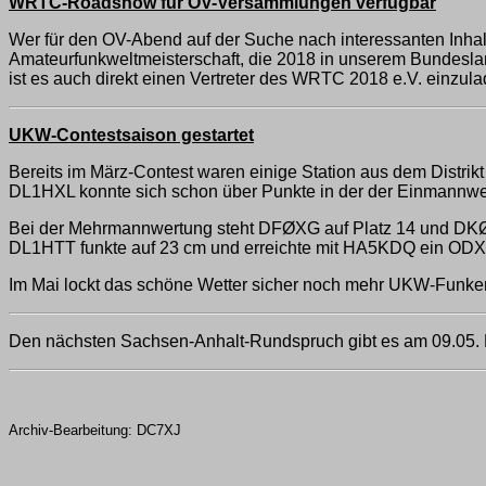
WRTC-Roadshow für OV-Versammlungen verfügbar
Wer für den OV-Abend auf der Suche nach interessanten Inhalte
Amateurfunkweltmeisterschaft, die 2018 in unserem Bundesland 
ist es auch direkt einen Vertreter des WRTC 2018 e.V. einzulad
UKW-Contestsaison gestartet
Bereits im März-Contest waren einige Station aus dem 
DL1HXL konnte sich schon über Punkte in der der Einmannw
Bei der Mehrmannwertung steht DFØXG auf Platz 14 und DKØ
DL1HTT funkte auf 23 cm und erreichte mit HA5KDQ ein ODX 
Im Mai lockt das schöne Wetter sicher noch mehr UKW-Funker
Den nächsten Sachsen-Anhalt-Rundspruch gibt es am 09.05. Re
Archiv-Bearbeitung: DC7XJ