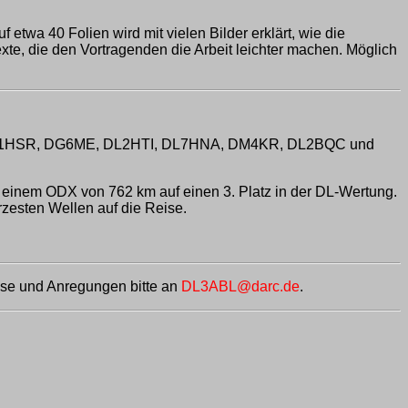
twa 40 Folien wird mit vielen Bilder erklärt, wie die
exte, die den Vortragenden die Arbeit leichter machen. Möglich
, DL1HSR, DG6ME, DL2HTI, DL7HNA, DM4KR, DL2BQC und
inem ODX von 762 km auf einen 3. Platz in der DL-Wertung.
esten Wellen auf die Reise.
ise und Anregungen bitte an
DL3ABL@darc.de
.