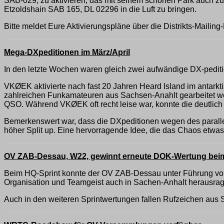
SAB-029, zu aktivieren, das mit seinem schönen Park auch zu
Etzoldshain SAB 165, DL 02296 in die Luft zu bringen.
Bitte meldet Eure Aktivierungspläne über die Distrikts-Mailing-
Mega-DXpeditionen im März/April
In den letzte Wochen waren gleich zwei aufwändige DX-peditio
VKØEK aktivierte nach fast 20 Jahren Heard Island im antark
zahlreichen Funkamateuren aus Sachsen-Anahlt gearbeitet 
QSO. Während VKØEK oft recht leise war, konnte die deutlic
Bemerkenswert war, dass die DXpeditionen wegen des paralle
höher Split up. Eine hervorragende Idee, die das Chaos etwas
OV ZAB-Dessau, W22, gewinnt erneute DOK-Wertung bei
Beim HQ-Sprint konnte der OV ZAB-Dessau unter Führung vo
Organisation und Teamgeist auch in Sachen-Anhalt herausrag
Auch in den weiteren Sprintwertungen fallen Rufzeichen a