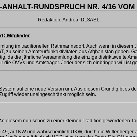
ANHALT-RUNDSPRUCH NR. 4/16 VOM 1
Redaktion: Andrea, DL3ABL
RC-Mitglieder
mmlung im traditionellen Rathmannsdorf. Auch wenn in diesem Ja
T, zu seinen Amateurfunkaktivitäten aus Afghanistan geben. Gan
, da die jährliche Versammlung die einzige distriktsweite Amat
ur die OVVs und Amtsträger. Jeder der sich einbringen will ist 
System auf eine neue Version um. Aus diesem Grund gibt es de
 Zugriff wieder uneingeschränkt möglich sein.
. An diesem nun schon zu einer kleinen Tradition gewordenen Ta
-149, auf KW und wahrscheinlich UKW, durch die Wittenberger 