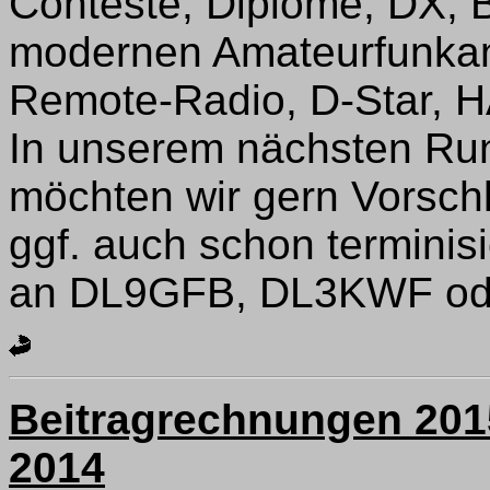
Conteste, Diplome, DX, B
modernen Amateurfunka
Remote-Radio, D-Star, H
In unserem nächsten Run
möchten wir gern Vorsch
ggf. auch schon terminis
an DL9GFB, DL3KWF ode
Beitragrechnungen 201
2014