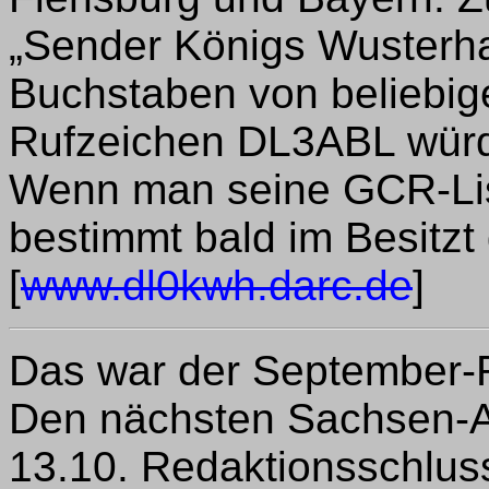
„Sender Königs Wusterha
Buchstaben von beliebige
Rufzeichen DL3ABL würde
Wenn man seine GCR-List
bestimmt bald im Besitz
[
www.dl0kwh.darc.de
]
Das war der September-R
Den nächsten Sachsen-A
13.10. Redaktionsschluss 