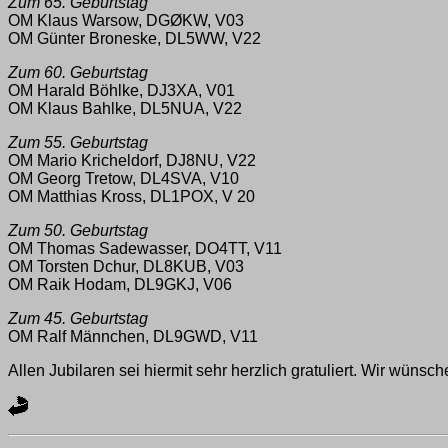
Zum 65. Geburtstag
OM Klaus Warsow, DGØKW, V03
OM Günter Broneske, DL5WW, V22
Zum 60. Geburtstag
OM Harald Böhlke, DJ3XA, V01
OM Klaus Bahlke, DL5NUA, V22
Zum 55. Geburtstag
OM Mario Kricheldorf, DJ8NU, V22
OM Georg Tretow, DL4SVA, V10
OM Matthias Kross, DL1POX, V 20
Zum 50. Geburtstag
OM Thomas Sadewasser, DO4TT, V11
OM Torsten Dchur, DL8KUB, V03
OM Raik Hodam, DL9GKJ, V06
Zum 45. Geburtstag
OM Ralf Männchen, DL9GWD, V11
Allen Jubilaren sei hiermit sehr herzlich gratuliert. Wir wünsc