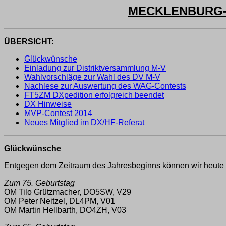
MECKLENBURG-V
ÜBERSICHT:
Glückwünsche
Einladung zur Distriktversammlung M-V
Wahlvorschläge zur Wahl des DV M-V
Nachlese zur Auswertung des WAG-Contests
FT5ZM DXpedition erfolgreich beendet
DX Hinweise
MVP-Contest 2014
Neues Mitglied im DX/HF-Referat
Glückwünsche
Entgegen dem Zeitraum des Jahresbeginns können wir heute vi
Zum 75. Geburtstag
OM Tilo Grützmacher, DO5SW, V29
OM Peter Neitzel, DL4PM, V01
OM Martin Hellbarth, DO4ZH, V03