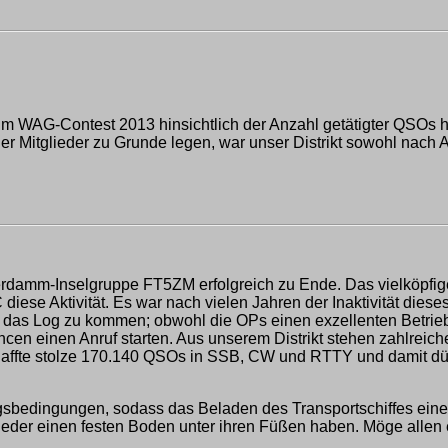
t im WAG-Contest 2013 hinsichtlich der Anzahl getätigter QSOs
l der Mitglieder zu Grunde legen, war unser Distrikt sowohl n
erdamm-Inselgruppe FT5ZM erfolgreich zu Ende. Das vielköpfig
se Aktivität. Es war nach vielen Jahren der Inaktivität dies
in das Log zu kommen; obwohl die OPs einen exzellenten Betrieb
cen einen Anruf starten. Aus unserem Distrikt stehen zahlrei
affte stolze 170.140 QSOs in SSB, CW und RTTY und damit dürft
gsbedingungen, sodass das Beladen des Transportschiffes einer
wieder einen festen Boden unter ihren Füßen haben. Möge allen