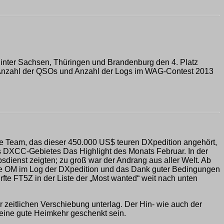
 hinter Sachsen, Thüringen und Brandenburg den 4. Platz
ach Anzahl der QSOs und Anzahl der Logs im WAG-Contest 2013
e Team, das dieser 450.000 US$ teuren DXpedition angehört,
es DXCC-Gebietes Das Highlight des Monats Februar. In der
sdienst zeigten; zu groß war der Andrang aus aller Welt. Ab
che OM im Log der DXpedition und das Dank guter Bedingungen
e FT5Z in der Liste der „Most wanted“ weit nach unten
 zeitlichen Verschiebung unterlag. Der Hin- wie auch der
 eine gute Heimkehr geschenkt sein.