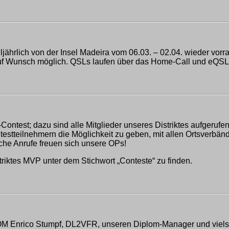
rlich von der Insel Madeira vom 06.03. – 02.04. wieder vor
uf Wunsch möglich. QSLs laufen über das Home-Call und eQSL,
P-Contest; dazu sind alle Mitglieder unseres Distriktes aufge
estteilnehmern die Möglichkeit zu geben, mit allen Ortsverbä
che Anrufe freuen sich unsere OPs!
triktes MVP unter dem Stichwort „Conteste“ zu finden.
, OM Enrico Stumpf, DL2VFR, unseren Diplom-Manager und viels