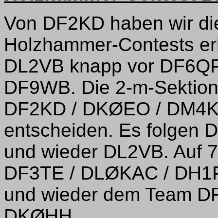
Von DF2KD haben wir die
Holzhammer-Contests erh
DL2VB knapp vor DF6Q
DF9WB. Die 2-m-Sektion
DF2KD / DKØEO / DM4K
entscheiden. Es folge
und wieder DL2VB. Auf 
DF3TE / DLØKAC / DH1
und wieder dem Team D
DKØHH.