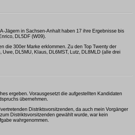
OTA-Jägern in Sachsen-Anhalt haben 17 ihre Ergebnisse bis
Enrico, DL5DF (W09).
ben die 300er Marke erklommen. Zu den Top Twenty der
2), Uwe, DL5MU, Klaus, DL6MST, Lutz, DL8MLD (alle drei
ches ergeben. Vorausgesetzt die aufgestellten Kandidaten
ndspruchs übernehmen.
ertretenden Distriktsvorsitzenden, da auch mein Vorgänger
um Distriktsvorsitzenden gewählt wurde, war kein
e Aufgabe wahrgenommen.