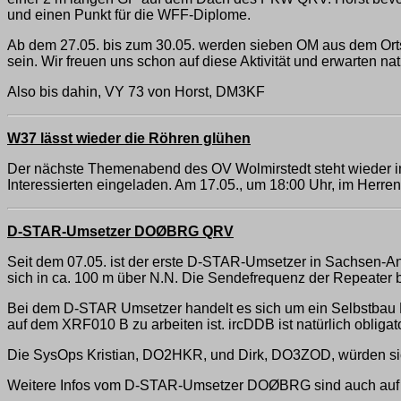
und einen Punkt für die WFF-Diplome.
Ab dem 27.05. bis zum 30.05. werden sieben OM aus dem Ort
sein. Wir freuen uns schon auf diese Aktivität und erwarten nat
Also bis dahin, VY 73 von Horst, DM3KF
W37 lässt wieder die Röhren glühen
Der nächste Themenabend des OV Wolmirstedt steht wieder im
Interessierten eingeladen. Am 17.05., um 18:00 Uhr, im Herr
D-STAR-Umsetzer DOØBRG QRV
Seit dem 07.05. ist der erste D-STAR-Umsetzer in Sachsen-A
sich in ca. 100 m über N.N. Die Sendefrequenz der Repeater 
Bei dem D-STAR Umsetzer handelt es sich um ein Selbstbau Re
auf dem XRF010 B zu arbeiten ist. ircDDB ist natürlich obliga
Die SysOps Kristian, DO2HKR, und Dirk, DO3ZOD, würden sic
Weitere Infos vom D-STAR-Umsetzer DOØBRG sind auch auf