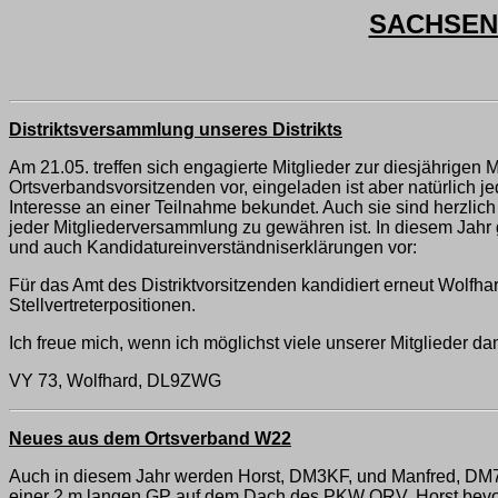
SACHSEN-
Distriktsversammlung unseres Distrikts
Am 21.05. treffen sich engagierte Mitglieder zur diesjährige
Ortsverbandsvorsitzenden vor, eingeladen ist aber natürlich j
Interesse an einer Teilnahme bekundet. Auch sie sind herzli
jeder Mitgliederversammlung zu gewähren ist. In diesem Jahr
und auch Kandidatureinverständniserklärungen vor:
Für das Amt des Distriktvorsitzenden kandidiert erneut Wol
Stellvertreterpositionen.
Ich freue mich, wenn ich möglichst viele unserer Mitgliede
VY 73, Wolfhard, DL9ZWG
Neues aus dem Ortsverband W22
Auch in diesem Jahr werden Horst, DM3KF, und Manfred, DM7
einer 2 m langen GP auf dem Dach des PKW QRV. Horst bevo