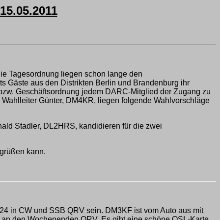
5.05.2011
 die Tagesordnung liegen schon lange den
ts Gäste aus den Distrikten Berlin und Brandenburg ihr
ng bzw. Geschäftsordnung jedem DARC-Mitglied der Zugang zu
em Wahlleiter Günter, DM4KR, liegen folgende Wahlvorschläge
ld Stadler, DL2HRS, kandidieren für die zwei
egrüßen kann.
024 in CW und SSB QRV sein. DM3KF ist vom Auto aus mit
i an den Wochenenden QRV. Es gibt eine schöne QSL-Karte