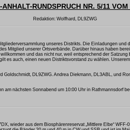
ANHALT-RUNDSPRUCH NR. 5/11 VOM 1
Redaktion: Wolfhard, DL9ZWG
n Mitgliederversammlung unseres Distrikts. Die Einladungen und
edes Mitglied unserer Ortsverbände. Darüber hinaus haben berei
ch willkommen und das nicht nur, weil entsprechend der Satzu
 gilt es auch, einen neuen Distriktsvorstand zu wählen. Unser
fhard Goldschmidt, DL9ZWG. Andrea Diekmann, DL3ABL, und Rona
r dann am nächsten Sonnabend um 10:00 Uhr in Rathmannsdorf b
DX, wieder aus dem Biosphärenreservat „Mittlere Elbe“ WFF-
rzugt die Bänder 20 m und 40 m in CW und SSB und ist im Ma