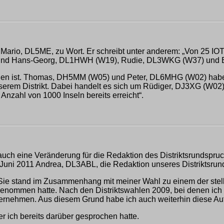
ch Mario, DL5ME, zu Wort. Er schreibt unter anderem: „Von 25 I
i sind Hans-Georg, DL1HWH (W19), Rudie, DL3WKG (W37) und 
stiegen ist. Thomas, DH5MM (W05) und Peter, DL6MHG (W02) ha
nserem Distrikt. Dabei handelt es sich um Rüdiger, DJ3XG (W0
nzahl von 1000 Inseln bereits erreicht“.
auch eine Veränderung für die Redaktion des Distriktsrundspru
 Juni 2011 Andrea, DL3ABL, die Redaktion unseres Distriktsru
ie stand im Zusammenhang mit meiner Wahl zu einem der stellv
enommen hatte. Nach den Distriktswahlen 2009, bei denen ich z
 zu übernehmen. Aus diesem Grund habe ich auch weiterhin dies
er ich bereits darüber gesprochen hatte.