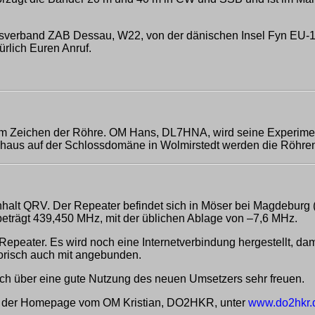
sverband ZAB Dessau, W22, von der dänischen Insel Fyn EU-1
ürlich Euren Anruf.
 Zeichen der Röhre. OM Hans, DL7HNA, wird seine Experimente
enhaus auf der Schlossdomäne in Wolmirstedt werden die Röhren
nhalt QRV. Der Repeater befindet sich in Möser bei Magdeburg
beträgt 439,450 MHz, mit der üblichen Ablage von –7,6 MHz.
peater. Es wird noch eine Internetverbindung hergestellt, dam
torisch auch mit angebunden.
h über eine gute Nutzung des neuen Umsetzers sehr freuen.
 der Homepage vom OM Kristian, DO2HKR, unter
www.do2hkr.