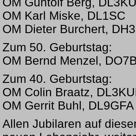
OM Guntolf Berg, DL3K
OM Karl Miske, DL1SC
OM Dieter Burchert, DH
Zum 50. Geburtstag:
OM Bernd Menzel, DO7
Zum 40. Geburtstag:
OM Colin Braatz, DL3KU
OM Gerrit Buhl, DL9GFA
Allen Jubilaren auf di