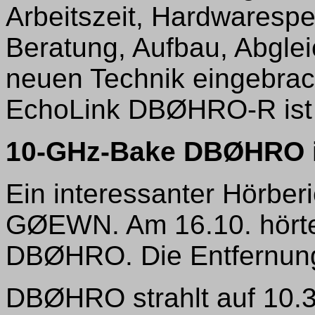
Arbeitszeit, Hardwaresp
Beratung, Aufbau, Abgle
neuen Technik eingebrac
EchoLink DBØHRO-R ist a
10-GHz-Bake DBØHRO in
Ein interessanter Hörbe
GØEWN. Am 16.10. hörte
DBØHRO. Die Entfernung
DBØHRO strahlt auf 10.