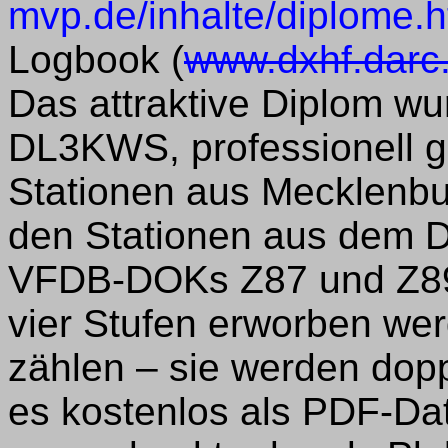
mvp.de/inhalte/diplome.
Logbook (
www.dxhf.darc.
Das attraktive Diplom w
DL3KWS, professionell ge
Stationen aus Mecklenb
den Stationen aus dem Di
VFDB-DOKs Z87 und Z89 
vier Stufen erworben w
zählen – sie werden dopp
es kostenlos als PDF-Da