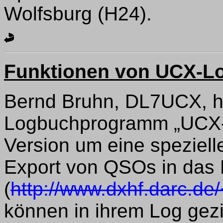
Wolfsburg (H24).
Funktionen von UCX-Lo
Bernd Bruhn, DL7UCX, h
Logbuchprogramm „UCX-
Version um eine speziell
Export von QSOs in da
(
http://www.dxhf.darc.de/
können in ihrem Log gez