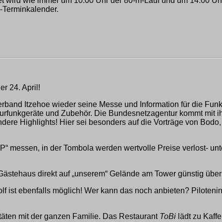
 wird wie immer um 10:00 Uhr der 80-m-Lauf und um 14:00 Uhr 
-Terminkalender.
r 24. April!
sverband Itzehoe wieder seine Messe und Information für die F
urfunkgeräte und Zubehör. Die Bundesnetzagentur kommt mit i
dere Highlights! Hier sei besonders auf die Vorträge von Bod
“ messen, in der Tombola werden wertvolle Preise verlost- unt
ästehaus direkt auf „unserem“ Gelände am Tower günstig über
ist ebenfalls möglich! Wer kann das noch anbieten? Piloteninfo
vitäten mit der ganzen Familie. Das Restaurant
ToBi
lädt zu Kaff