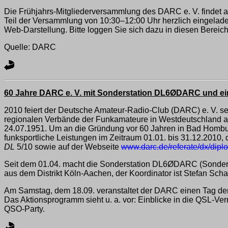
Die Frühjahrs-Mitgliederversammlung des DARC e. V. findet 
Teil der Versammlung von 10:30–12:00 Uhr herzlich eingelad
Web-Darstellung. Bitte loggen Sie sich dazu in diesen Bereich
Quelle: DARC
60 Jahre DARC e. V. mit Sonderstation DL6ØDARC und e
2010 feiert der Deutsche Amateur-Radio-Club (DARC) e. V. sei
regionalen Verbände der Funkamateure in Westdeutschland am
24.07.1951. Um an die Gründung vor 60 Jahren in Bad Hombur
funksportliche Leistungen im Zeitraum 01.01. bis 31.12.201
DL
5/10 sowie auf der Webseite
www.darc.de/referate/dx/dipl
Seit dem 01.04. macht die Sonderstation DL6ØDARC (Sonde
aus dem Distrikt Köln-Aachen, der Koordinator ist Stefan Sch
Am Samstag, dem 18.09. veranstaltet der DARC einen Tag der 
Das Aktionsprogramm sieht u. a. vor: Einblicke in die QSL-V
QSO-Party.