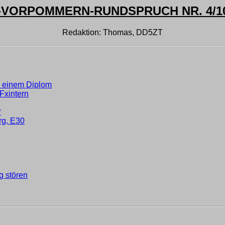
ORPOMMERN-RUNDSPRUCH NR. 4/10 
Redaktion: Thomas, DD5ZT
 einem Diplom
Fxintern
P
rg, E30
g stören