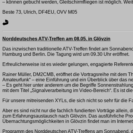
– können gebucht werden, Gleitschirmfliegen ist möglich. Wei
Beste 73, Ulrich, DF4EU, OVV M05
Norddeutsches ATV-Treffen am 08.05. in Glövzin
Das inzwischen traditionelle ATV-Treffen findet am Sonnabend
Hamburg und Berlin. Die Tagung wird um 09.30 Uhr eröffnet.
Erfreulicherweise ist es wieder gelungen, engagierte Refere
Rainer Müller, DM2CMB, eröffnet die Vortragsreihe mit dem 
Amateurfunk“ – eine Einführung und ein Überblick über das n
– Es geht hier unter anderem um die Begriffe Sonnenstrahl
mit dem Titel „Signalverarbeitung im Video-Bereich“. Es ist d
Für unsere mitreisenden XYLs, die sich nicht so sehr für die
Aber es sind nicht nur die fachlich fundierten Vorträge allei
zum Erfahrungsaustausch nach Glövzin. Das ausführliche Prog
Übernachtungsmöglichkeiten in Glövzin findet man im Internet
Programm des Norddeutschen ATV-Treffens am Sonnabend, dem 