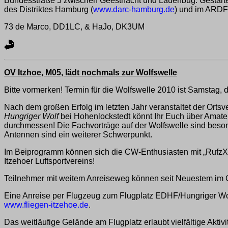
Bundesstraße 5 zwischen Geesthacht und Lauenbug. Gestartet
des Distriktes Hamburg (
www.darc-hamburg.de
) und im ARDF
73 de Marco, DD1LC, & HaJo, DK3UM
OV Itzhoe, M05, lädt nochmals zur Wolfswelle
Bitte vormerken! Termin für die Wolfswelle 2010 ist Samstag, de
Nach dem großen Erfolg im letzten Jahr veranstaltet der Ort
Hungriger Wolf
bei Hohenlockstedt könnt Ihr Euch über Amate
durchmessen! Die Fachvorträge auf der Wolfswelle sind beson
Antennen sind ein weiterer Schwerpunkt.
Im Beiprogramm können sich die CW-Enthusiasten mit „RufzXP
Itzehoer Luftsportvereins!
Teilnehmer mit weitem Anreiseweg können seit Neuestem im G
Eine Anreise per Flugzeug zum Flugplatz EDHF/Hungriger Wolf 
www.fliegen-itzehoe.de
.
Das weitläufige Gelände am Flugplatz erlaubt vielfältige Akti