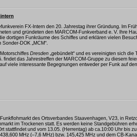
intern
kverein FX-Intern den 20. Jahrestag ihrer Gründung. Im Frühj
meten und gründeten den MARCOM-Funkverband e. V. Ihre Haupt
ie dortigen Funkräume des Schiffes und erklären vielen Besuch
en Sonder-DOK „MCM“.
 Motorschiffes
Dresden
„gebündelt“ und es vereinigten sich die 
. findet das Jahrestreffen der MARCOM-Gruppe zu diesem feierli
s auf viele interessante Begegnungen entweder per Funk auf den 
er Funkflohmarkt des Ortsverbandes Staavenhagen, V23, in Retzow
ohmarkt im Trockenen statt. Es werden keine Standgebühren erh
rt stattfindet und vom 13.05. (Herrentag) ab ca.10:00 Uhr bis 
L 438,600 MHz (–7,6 MHz) bzw. 145,425 MHz und dem CB-Kana