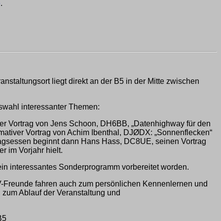
e
.
anstaltungsort liegt direkt an der B5 in der Mitte zwischen
uswahl interessanter Themen:
der Vortrag von Jens Schoon, DH6BB, „Datenhighway für den
rmativer Vortrag von Achim Ibenthal, DJØDX: „Sonnenflecken“
tagsessen beginnt dann Hans Hass, DC8UE, seinen Vortrag
 im Vorjahr hielt.
r ein interessantes Sonderprogramm vorbereitet worden.
e ATV-Freunde fahren auch zum persönlichen Kennenlernen und
 zum Ablauf der Veranstaltung und
B5