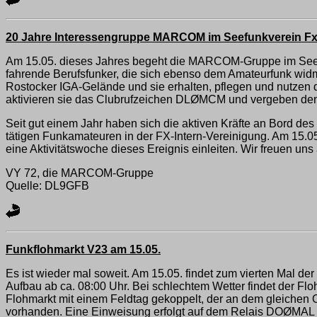
20 Jahre Interessengruppe MARCOM im Seefunkverein Fx
Am 15.05. dieses Jahres begeht die MARCOM-Gruppe im Seefun
fahrende Berufsfunker, die sich ebenso dem Amateurfunk wid
Rostocker IGA-Gelände und sie erhalten, pflegen und nutzen d
aktivieren sie das Clubrufzeichen DLØMCM und vergeben d
Seit gut einem Jahr haben sich die aktiven Kräfte an Bord des
tätigen Funkamateuren in der FX-Intern-Vereinigung. Am 15.05
eine Aktivitätswoche dieses Ereignis einleiten. Wir freuen un
VY 72, die MARCOM-Gruppe
Quelle: DL9GFB
Funkflohmarkt V23 am 15.05.
Es ist wieder mal soweit. Am 15.05. findet zum vierten Mal d
Aufbau ab ca. 08:00 Uhr. Bei schlechtem Wetter findet der Fl
Flohmarkt mit einem Feldtag gekoppelt, der an dem gleichen O
vorhanden. Eine Einweisung erfolgt auf dem Relais DOØMA