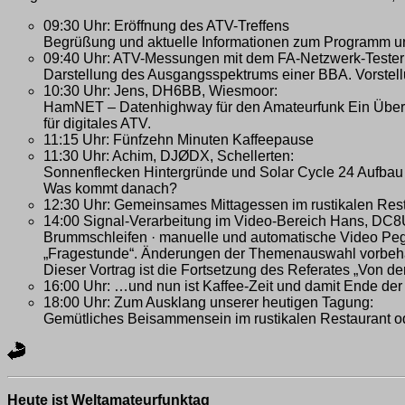
09:30 Uhr: Eröffnung des ATV-Treffens
Begrüßung und aktuelle Informationen zum Programm un
09:40 Uhr: ATV-Messungen mit dem FA-Netzwerk-Teste
Darstellung des Ausgangsspektrums einer BBA. Vorstel
10:30 Uhr: Jens, DH6BB, Wiesmoor:
HamNET – Datenhighway für den Amateurfunk Ein Überb
für digitales ATV.
11:15 Uhr: Fünfzehn Minuten Kaffeepause
11:30 Uhr: Achim, DJØDX, Schellerten:
Sonnenflecken Hintergründe und Solar Cycle 24 Aufba
Was kommt danach?
12:30 Uhr: Gemeinsames Mittagessen im rustikalen Res
14:00 Signal-Verarbeitung im Video-Bereich Hans, DC8U
Brummschleifen · manuelle und automatische Video Pegel
„Fragestunde“. Änderungen der Themenauswahl vorbeha
Dieser Vortrag ist die Fortsetzung des Referates „Von
16:00 Uhr: …und nun ist Kaffee-Zeit und damit Ende der o
18:00 Uhr: Zum Ausklang unserer heutigen Tagung:
Gemütliches Beisammensein im rustikalen Restaurant od
Heute ist Weltamateurfunktag