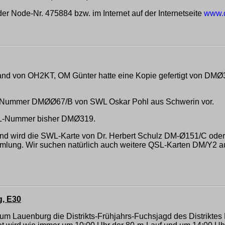
er Node-Nr. 475884 bzw. im Internet auf der Internetseite
www.d
d von OH2KT, OM Günter hatte eine Kopie gefertigt von DMØ3
er Nummer DMØØ67/B von SWL Oskar Pohl aus Schwerin vor.
SWL-Nummer bisher DMØ319.
d wird die SWL-Karte von Dr. Herbert Schulz DM-Ø151/C oder 
g. Wir suchen natürlich auch weitere QSL-Karten DM/Y2 aus A
g, E30
um Lauenburg die Distrikts-Frühjahrs-Fuchsjagd des Distrikte