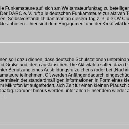
lle Funkamateure auf, sich am Weltamateurfunktag zu beteiligen
. Der DARC e. V. ruft alle deutschen Funkamateure zur aktiven
utzen. Selbstverständlich darf man an diesem Tag z. B. die OV-Cl
ekte anbieten – hier sind dem Engagement und der Kreativität k
ionen soll dazu dienen, dass deutsche Schulstationen untereina
d Grüße und Ideen austauschen. Die Aktivitäten sollen dazu be
nter Benutzung eines Ausbildungsrufzeichens (oder bei „Nachri
amateure teilnehmen. Oft werden Anfänger dadurch eingeschüch
ermitteln der standardmäßigen Informationen in Form eines kl
am Mikrofon ist aufgefordert, sich Zeit für einen kleinen Plaus
patag. Darüber hinaus werden unter allen Einsendern wieder at
....
.