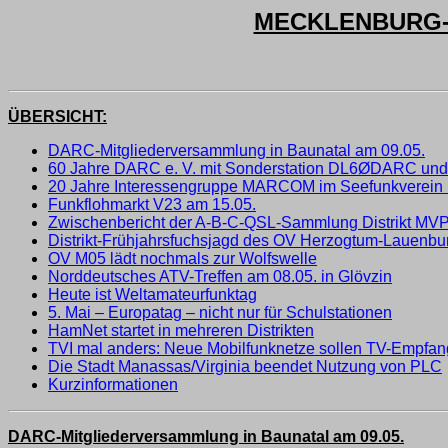
MECKLENBURG-V
ÜBERSICHT:
DARC-Mitgliederversammlung in Baunatal am 09.05.
60 Jahre DARC e. V. mit Sonderstation DL6ØDARC und
20 Jahre Interessengruppe MARCOM im Seefunkverein 
Funkflohmarkt V23 am 15.05.
Zwischenbericht der A-B-C-QSL-Sammlung Distrikt MV
Distrikt-Frühjahrsfuchsjagd des OV Herzogtum-Lauenbu
OV M05 lädt nochmals zur Wolfswelle
Norddeutsches ATV-Treffen am 08.05. in Glövzin
Heute ist Weltamateurfunktag
5. Mai – Europatag – nicht nur für Schulstationen
HamNet startet in mehreren Distrikten
TVI mal anders: Neue Mobilfunknetze sollen TV-Empfan
Die Stadt Manassas/Virginia beendet Nutzung von PLC
Kurzinformationen
DARC-Mitgliederversammlung in Baunatal am 09.05.