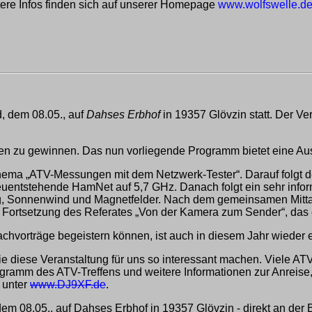
tere Infos finden sich auf unserer Homepage
www.wolfswelle.d
, dem 08.05., auf
Dahses Erbhof
in 19357 Glövzin statt. Der Ver
nten zu gewinnen. Das nun vorliegende Programm bietet eine A
Thema „ATV-Messungen mit dem Netzwerk-Tester“. Darauf folgt 
euentstehende HamNet auf 5,7 GHz. Danach folgt ein sehr info
ung, Sonnenwind und Magnetfelder. Nach dem gemeinsamen Mit
ie Fortsetzung des Referates „Von der Kamera zum Sender“, das er
 Fachvorträge begeistern können, ist auch in diesem Jahr wiede
n, die diese Veranstaltung für uns so interessant machen. Viel
ramm des ATV-Treffens und weitere Informationen zur Anreise,
 unter
www.DJ9XF.de
.
08.05., auf Dahses Erbhof in 19357 Glövzin - direkt an der 