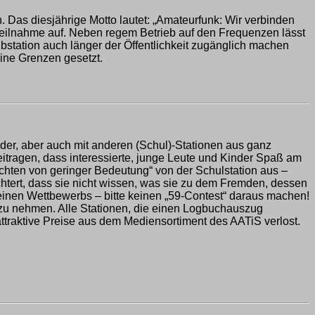
. Das diesjährige Motto lautet: „Amateurfunk: Wir verbinden
 Teilnahme auf. Neben regem Betrieb auf den Frequenzen lässt
ubstation auch länger der Öffentlichkeit zugänglich machen
eine Grenzen gesetzt.
nder, aber auch mit anderen (Schul)-Stationen aus ganz
itragen, dass interessierte, junge Leute und Kinder Spaß am
chten von geringer Bedeutung“ von der Schulstation aus –
tert, dass sie nicht wissen, was sie zu dem Fremden, dessen
einen Wettbewerbs – bitte keinen „59-Contest“ daraus machen!
ch zu nehmen. Alle Stationen, die einen Logbuchauszug
traktive Preise aus dem Mediensortiment des AATiS verlost.