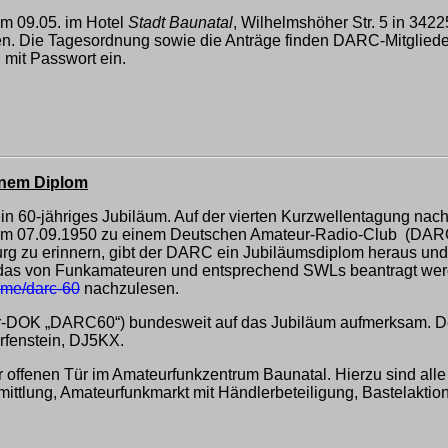
am 09.05. im Hotel
Stadt Baunatal
, Wilhelmshöher Str. 5 in 3422
en. Die Tagesordnung sowie die Anträge finden DARC-Mitgliede
 mit Passwort ein.
inem Diplom
n 60-jähriges Jubiläum. Auf der vierten Kurzwellentagung nach
 07.09.1950 zu einem Deutschen Amateur-Radio-Club (DARC) e.
g zu erinnern, gibt der DARC ein Jubiläumsdiplom heraus und
0, das von Funkamateuren und entsprechend SWLs beantragt we
ome/darc-60
nachzulesen.
r-DOK „DARC60“) bundesweit auf das Jubiläum aufmerksam. De
arfenstein, DJ5KX.
offenen Tür im Amateurfunkzentrum Baunatal. Hierzu sind alle
ermittlung, Amateurfunkmarkt mit Händlerbeteiligung, Bastelak