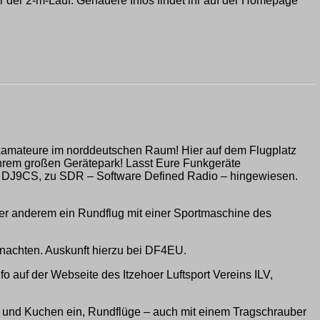
der 2-m-Lauf. Genauere Infos findet ihr auf der Homepage
unkamateure im norddeutschen Raum! Hier auf dem Flugplatz
hrem großen Gerätepark! Lasst Eure Funkgeräte
o, DJ9CS, zu SDR – Software Defined Radio – hingewiesen.
er anderem ein Rundflug mit einer Sportmaschine des
nachten. Auskunft hierzu bei DF4EU.
 auf der Webseite des Itzehoer Luftsport Vereins ILV,
e und Kuchen ein, Rundflüge – auch mit einem Tragschrauber