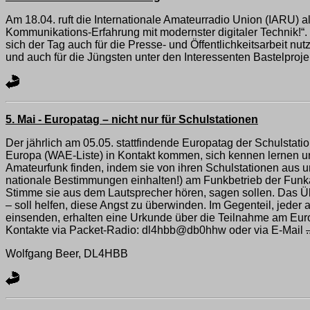
Am 18.04. ruft die Internationale Amateurradio Union (IARU) a
Kommunikations-Erfahrung mit modernster digitaler Technik!“
sich der Tag auch für die Presse- und Öffentlichkeitsarbeit n
und auch für die Jüngsten unter den Interessenten Bastelproj
5. Mai - Europatag – nicht nur für Schulstationen
Der jährlich am 05.05. stattfindende Europatag der Schulstat
Europa (WAE-Liste) in Kontakt kommen, sich kennen lernen un
Amateurfunk finden, indem sie von ihren Schulstationen aus u
nationale Bestimmungen einhalten!) am Funkbetrieb der Funk
Stimme sie aus dem Lautsprecher hören, sagen sollen. Das Üb
– soll helfen, diese Angst zu überwinden. Im Gegenteil, jeder 
einsenden, erhalten eine Urkunde über die Teilnahme am Euro
Kontakte via Packet-Radio: dl4hbb@db0hhw oder via E-Mail
.
Wolfgang Beer, DL4HBB