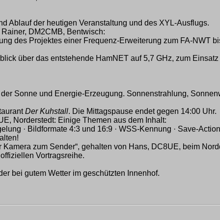
d Ablauf der heutigen Veranstaltung und des XYL-Ausflugs.
r Rainer, DM2CMB, Bentwisch:
lung des Projektes einer Frequenz-Erweiterung zum FA-NWT bi
lick über das entstehende HamNET auf 5,7 GHz, zum Einsatz
u der Sonne und Energie-Erzeugung. Sonnenstrahlung, Sonnen
taurant
Der Kuhstall
. Die Mittagspause endet gegen 14:00 Uhr.
E, Norderstedt: Einige Themen aus dem Inhalt:
ung · Bildformate 4:3 und 16:9 · WSS-Kennung · Save-Action-A
lten!
 der Kamera zum Sender“, gehalten von Hans, DC8UE, beim Nor
ffiziellen Vortragsreihe.
er bei gutem Wetter im geschützten Innenhof.