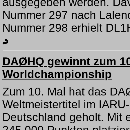
ausgegeben werden. Dav
Nummer 297 nach Lalend
Nummer 298 erhielt DL1
DAØHQ gewinnt zum 10
Worldchampionship
Zum 10. Mal hat das D
Weltmeistertitel im IAR
Deutschland geholt. Mit
245.000 Punkten platzier