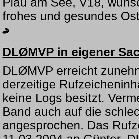
Plau am See, V18, wünsc
frohes und gesundes Ost
DLØMVP in eigener Sa
DLØMVP erreicht zunehm
derzeitige Rufzeicheninh
keine Logs besitzt. Ver
Band auch auf die schle
angesprochen. Das Rufze
11.03.2004 an Günter, DL