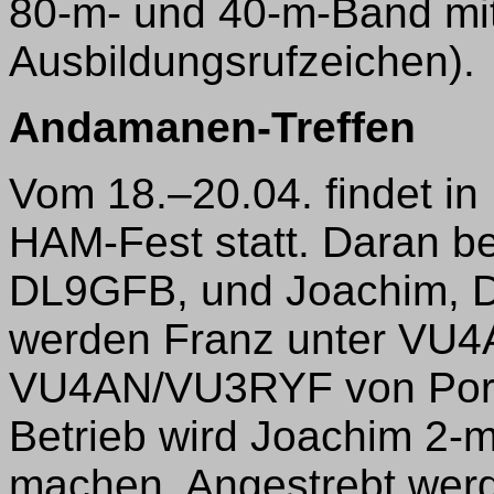
80-m- und 40-m-Band mi
Ausbildungsrufzeichen).
Andamanen-Treffen
Vom 18.–20.04. findet in
HAM-Fest statt. Daran be
DL9GFB, und Joachim, 
werden Franz unter VU4
VU4AN/VU3RYF von Port 
Betrieb wird Joachim 2
machen. Angestrebt werd