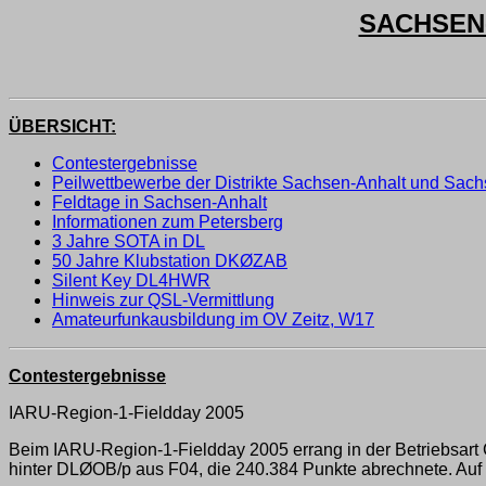
SACHSEN-
ÜBERSICHT:
Contestergebnisse
Peilwettbewerbe der Distrikte Sachsen-Anhalt und Sac
Feldtage in Sachsen-Anhalt
Informationen zum Petersberg
3 Jahre SOTA in DL
50 Jahre Klubstation DKØZAB
Silent Key DL4HWR
Hinweis zur QSL-Vermittlung
Amateurfunkausbildung im OV Zeitz, W17
Contestergebnisse
IARU-Region-1-Fieldday 2005
Beim IARU-Region-1-Fieldday 2005 errang in der Betriebsar
hinter DLØOB/p aus F04, die 240.384 Punkte abrechnete. Auf