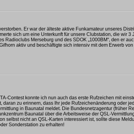
erstorben. Er war der älteste aktive Funkamateur unseres Distr
rte sich um eine Unterkunft für unsere Clubstation, die wir 3 
s Radioclubs Merseburg und des SDOK „1000BM“, den er auch seh
Gifhorn aktiv und beschäftigte sich intensiv mit dem Erwerb vo
OTA-Contest konnte ich nun auch das erste Rufzeichen mit einst
, daran zu erinnern, dass Ihr jede Rufzeichenänderung oder jed
rmittlung in Baunatal meldet. Die Bundesnetzagentur (früher Re
funkzentrum Baunatal über die Arbeitsweise der QSL-Vermittlun
n selbst nicht an QSL-Karten interessiert ist, sollte diese Meld
er Sonderstation zu erhalten!