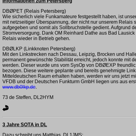
Informationen zum Petersberg
DBØPET (Relais Petersberg)
Wie sicherlich viele Funkamateure festgestellt haben, ist uns
mit netzseitiger Überspannung, der nicht nur unserem Relais 
aufgegeben und somit als Sollbruchstelle gedient. Aufgrund 
Stromversorgung. Dank OM Reinhard Dathe aus Bad Lausick wa
Relais wieder in Betrieb gehen.
DBØLKP (Linkknoten Petersberg)
Mit den Linkstrecken nach Dessau, Leipzig, Brocken und Halle 
permanent gewünschte Stabilität erreicht, jedoch konnte mi
werden. Dieser wurde uns vom SysOp von DBØEXP freundliche
bezogen. Diese weitere geplante und bereits genehmigte Lin
Mitteldeutschen Raum erhalten haben, werden wir uns jetzt mi
VFDB und der Deutschen Funkturm GmbH liegen uns aus erster 
www.db0lkp.de
.
73 de Steffen, DL2HYM
3 Jahre SOTA in DL
Dazu schreibt uns Matthias, DL1JMS: