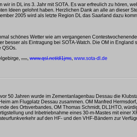
n wir in DL ins 3. Jahr mit SOTA. Es war erfreulich zu hören,
hten Ideen gelohnt haben. Herzlichen Dank an alle an dieser Stel
ptember 2005 wird als letzte Region DL das Saarland dazu komme
mal schönes Wetter wie am vergangenen Contestwochenende (
er besser als Eintragung bei SOTA-Watch. Die OM in England s
e QSOs.
lgebirge,
.....
,
www.qsl.net/dl1jms
,
www.sota-dl.de
 vor 50 Jahren wurde im Zementanlagenbau Dessau die Klubs
V-Heim am Flugplatz Dessau zusammen. OM Manfred Hermsdorf,
ende des Ortsverbandes, OM Thomas Schmidt, DL1HTO, würdigte
tigstellung und Inbetriebnahme eines 30-m-Mastes mit einer X
teurfunkverkehr auf den HF- und den VHF-Bändern zur Verfüg