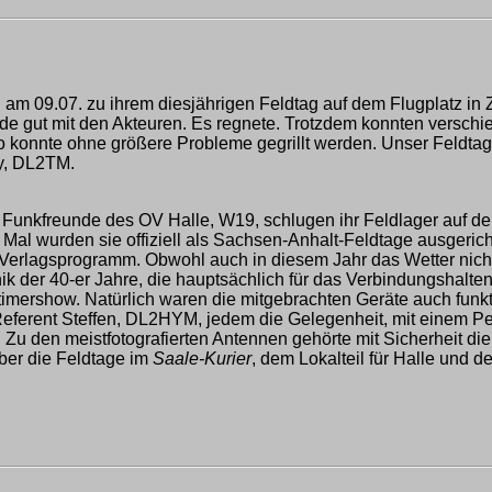
 am 09.07. zu ihrem diesjährigen Feldtag auf dem Flugplatz 
de gut mit den Akteuren. Es regnete. Trotzdem konnten versch
o konnte ohne größere Probleme gegrillt werden. Unser Feldtag 
y, DL2TM.
unkfreunde des OV Halle, W19, schlugen ihr Feldlager auf de
Mal wurden sie offiziell als Sachsen-Anhalt-Feldtage ausgeri
Verlagsprogramm. Obwohl auch in diesem Jahr das Wetter nich
k der 40-er Jahre, die hauptsächlich für das Verbindungshalte
timershow. Natürlich waren die mitgebrachten Geräte auch funk
ferent Steffen, DL2HYM, jedem die Gelegenheit, mit einem Peil
 Zu den meistfotografierten Antennen gehörte mit Sicherheit di
ber die Feldtage im
Saale-Kurier
, dem Lokalteil für Halle und d