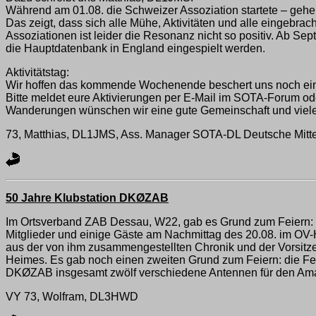
Während am 01.08. die Schweizer Assoziation startete – gehe
Das zeigt, dass sich alle Mühe, Aktivitäten und alle eingebrac
Assoziationen ist leider die Resonanz nicht so positiv. Ab Se
die Hauptdatenbank in England eingespielt werden.
Aktivitätstag:
Wir hoffen das kommende Wochenende beschert uns noch ein
Bitte meldet eure Aktivierungen per E-Mail im SOTA-Forum od
Wanderungen wünschen wir eine gute Gemeinschaft und viel
73, Matthias, DL1JMS, Ass. Manager SOTA-DL Deutsche Mitte
50 Jahre Klubstation DKØZAB
Im Ortsverband ZAB Dessau, W22, gab es Grund zum Feiern:
Mitglieder und einige Gäste am Nachmittag des 20.08. im O
aus der von ihm zusammengestellten Chronik und der Vorsitz
Heimes. Es gab noch einen zweiten Grund zum Feiern: die Fer
DKØZAB insgesamt zwölf verschiedene Antennen für den Ama
VY 73, Wolfram, DL3HWD