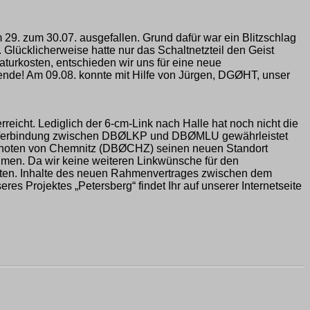
 29. zum 30.07. ausgefallen. Grund dafür war ein Blitzschlag
Glücklicherweise hatte nur das Schaltnetzteil den Geist
turkosten, entschieden wir uns für eine neue
ende! Am 09.08. konnte mit Hilfe von Jürgen, DGØHT, unser
eicht. Lediglich der 6-cm-Link nach Halle hat noch nicht die
ige Verbindung zwischen DBØLKP und DBØMLU gewährleistet
kknoten von Chemnitz (DBØCHZ) seinen neuen Standort
hmen. Da wir keine weiteren Linkwünsche für den
reiten. Inhalte des neuen Rahmenvertrages zwischen dem
 Projektes „Petersberg“ findet Ihr auf unserer Internetseite