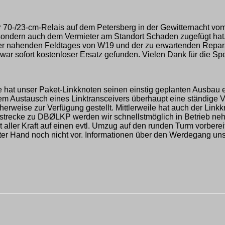
er 70-/23-cm-Relais auf dem Petersberg in der Gewitternacht vom
sondern auch dem Vermieter am Standort Schaden zugefügt hat. 
der nahenden Feldtages von W19 und der zu erwartenden Repara
r sofort kostenloser Ersatz gefunden. Vielen Dank für die Sp
hat unser Paket-Linkknoten seinen einstig geplanten Ausbau err
t dem Austausch eines Linktransceivers überhaupt eine ständ
rweise zur Verfügung gestellt. Mittlerweile hat auch der Lin
kstrecke zu DBØLKP werden wir schnellstmöglich in Betrieb ne
t aller Kraft auf einen evtl. Umzug auf den runden Turm vorbe
Hand noch nicht vor. Informationen über den Werdegang unseres