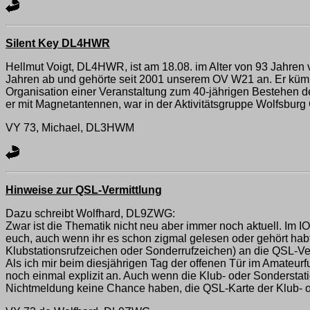
Silent Key DL4HWR
Hellmut Voigt, DL4HWR, ist am 18.08. im Alter von 93 Jahren v
Jahren ab und gehörte seit 2001 unserem OV W21 an. Er kümme
Organisation einer Veranstaltung zum 40-jährigen Bestehen de
er mit Magnetantennen, war in der Aktivitätsgruppe Wolfsburg 
VY 73, Michael, DL3HWM
Hinweise zur QSL-Vermittlung
Dazu schreibt Wolfhard, DL9ZWG:
Zwar ist die Thematik nicht neu aber immer noch aktuell. Im I
euch, auch wenn ihr es schon zigmal gelesen oder gehört habt
Klubstationsrufzeichen oder Sonderrufzeichen) an die QSL-Ve
Als ich mir beim diesjährigen Tag der offenen Tür im Amateur
noch einmal explizit an. Auch wenn die Klub- oder Sonderstatio
Nichtmeldung keine Chance haben, die QSL-Karte der Klub- od