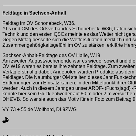
Feldtage in Sachsen-Anhalt
Feldtag im OV Schönebeck, W36.
YLs und OM des Ortsverbandes Schönebeck, W36, trafen sich
Technik und den ersten QSOs meinte es das Wetter nicht gera
Gegen Mittag besserte sich die Wettersituation merklich und s
Zusammengehörigkeitsgefühl im OV zu stärken, erklärte Henr
Sachsen-Anhalt-Feldtage des OV Halle, W19
Am zweiten Augustwochenende war es wieder soweit und die F
OV W19 waren es bereits ihre zehnten Feldtage. Zum zweiten 
Verlag erstmalig dabei. Angeboten wurden Produkte aus dem 
Feldlager. Die Naumburger OM stellten dieses Jahr Funktechni
Entfernungen zum Einsatz kamen, in den Mittelpunkt ihrer Old
werden. Auch in diesem Jahr gab unser ARDF- (Fuchsjagd) -Re
konnte hier sein Glück entweder auf 80 m oder 2 m versuchen.
DHØVB. So war sie auch das Motiv für ein Foto zum Beitrag ü
VY 73 + 55 de Wolfhard, DL9ZWG