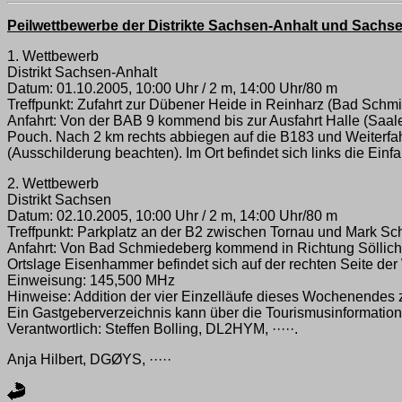
Peilwettbewerbe der Distrikte Sachsen-Anhalt und Sachs
1. Wettbewerb
Distrikt Sachsen-Anhalt
Datum: 01.10.2005, 10:00 Uhr / 2 m, 14:00 Uhr/80 m
Treffpunkt: Zufahrt zur Dübener Heide in Reinharz (Bad Schm
Anfahrt: Von der BAB 9 kommend bis zur Ausfahrt Halle (Saale)
Pouch. Nach 2 km rechts abbiegen auf die B183 und Weiterf
(Ausschilderung beachten). Im Ort befindet sich links die Ein
2. Wettbewerb
Distrikt Sachsen
Datum: 02.10.2005, 10:00 Uhr / 2 m, 14:00 Uhr/80 m
Treffpunkt: Parkplatz an der B2 zwischen Tornau und Mark S
Anfahrt: Von Bad Schmiedeberg kommend in Richtung Söllichau
Ortslage Eisenhammer befindet sich auf der rechten Seite der
Einweisung: 145,500 MHz
Hinweise: Addition der vier Einzelläufe dieses Wochenendes 
Ein Gastgeberverzeichnis kann über die Tourismusinformatio
Verantwortlich: Steffen Bolling, DL2HYM, ·····.
Anja Hilbert, DGØYS, ·····