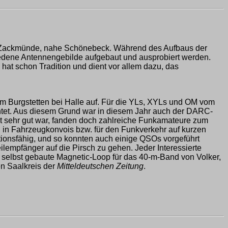
in Zackmünde, nahe Schönebeck. Während des Aufbaus der
iedene Antennengebilde aufgebaut und ausprobiert werden.
hat schon Tradition und dient vor allem dazu, das
m Burgstetten bei Halle auf. Für die YLs, XYLs und OM vom
chtet. Aus diesem Grund war in diesem Jahr auch der DARC-
t sehr gut war, fanden doch zahlreiche Funkamateure zum
n in Fahrzeugkonvois bzw. für den Funkverkehr auf kurzen
tionsfähig, und so konnten auch einige QSOs vorgeführt
empfänger auf die Pirsch zu gehen. Jeder Interessierte
e selbst gebaute Magnetic-Loop für das 40-m-Band von Volker,
en Saalkreis der
Mitteldeutschen Zeitung
.