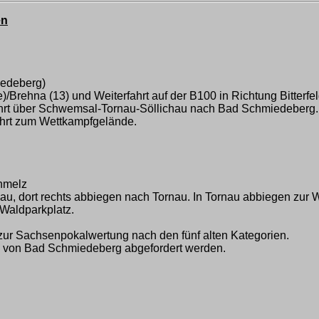
en
iedeberg)
/Brehna (13) und Weiterfahrt auf der B100 in Richtung Bitterfe
ahrt über Schwemsal-Tornau-Söllichau nach Bad Schmiedeberg
fahrt zum Wettkampfgelände.
chmelz
, dort rechts abbiegen nach Tornau. In Tornau abbiegen zur We
 Waldparkplatz.
zur Sachsenpokalwertung nach den fünf alten Kategorien.
n von Bad Schmiedeberg abgefordert werden.