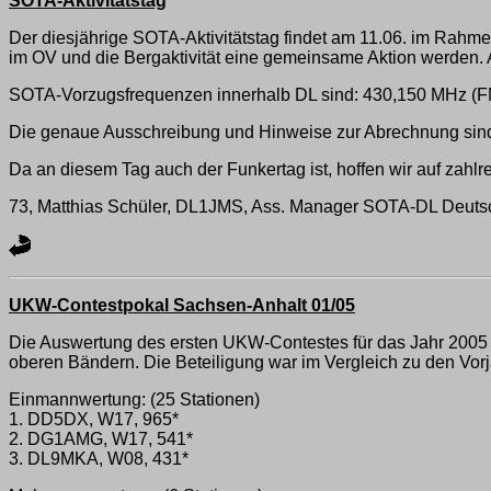
SOTA-Aktivitätstag
Der diesjährige SOTA-Aktivitätstag findet am 11.06. im Ra
im OV und die Bergaktivität eine gemeinsame Aktion werden. A
SOTA-Vorzugsfrequenzen innerhalb DL sind: 430,150 MHz 
Die genaue Ausschreibung und Hinweise zur Abrechnung sind
Da an diesem Tag auch der Funkertag ist, hoffen wir auf zahl
73, Matthias Schüler, DL1JMS, Ass. Manager SOTA-DL Deutsc
UKW-Contestpokal Sachsen-Anhalt 01/05
Die Auswertung des ersten UKW-Contestes für das Jahr 2005 li
oberen Bändern. Die Beteiligung war im Vergleich zu den Vorjah
Einmannwertung: (25 Stationen)
1. DD5DX, W17, 965*
2. DG1AMG, W17, 541*
3. DL9MKA, W08, 431*