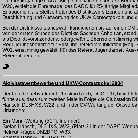
Für ihre 40-jährige DARC-Mitgliedschaft erhielten OM Ber
W26, erhielt die Ehrennadel des DARC für 25-jährige Mitglied
Engagement als Stellvertreter des Distriktsvorsitzenden un
Durchführung und Auswertung des UKW-Contestpokals und der
Bei der Distriktsvorstandswahl kandidierten bis auf einen OM a
von der ersten Stunde des Distrikts Sachsen-Anhalt an, stand
als Distriktsvorsitzender wiedergewählt. Ebenso einstimmig
Regulierungsbehörde für Post und Telekommunikation (RegTP)
W01, einstimmig gewählt. Für das Referat Jugendarbeit, Au
Referent berufen.
Aktivitätswettbewerbe und UKW-Contestpokal 2004
Der Funkbetriebsreferent Christian Roch, DGØLCR, berichtete
führte aus, dass zum zweiten Male in Folge die Clubstation 
Hänsch, DL3HXS, W22, und in der OV-Wertung der Ortsverband
Urkunden:
Ein-Mann-Wertung (51 Teilnehmer):
Stefan Hänsch, DL3HXS, W22, (Platz 21 in der DARC-Wertun
Helmut Krüger, DM2BPG, W33,
Karsten Hansky, DL3HRT, W17.