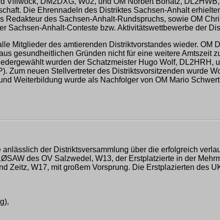
nhard Villwock, DM2DXG, W02, und OM Norbert Bonatz, DL2HW
schaft. Die Ehrennadeln des Distriktes Sachsen-Anhalt erhielt
d als Redakteur des Sachsen-Anhalt-Rundspruchs, sowie OM Chr
 Sachsen-Anhalt-Conteste bzw. Aktivitätswettbewerbe der Dis
lle Mitglieder des amtierenden Distriktvorstandes wieder. OM Di
 aus gesundheitlichen Gründen nicht für eine weitere Amtszeit
 wiedergewählt wurden der Schatzmeister Hugo Wolf, DL2HRH, u
. Zum neuen Stellvertreter des Distriktsvorsitzenden wurde 
s- und Weiterbildung wurde als Nachfolger von OM Mario Schw
 anlässlich der Distriktsversammlung über die erfolgreich ver
DLØSAW des OV Salzwedel, W13, der Erstplatzierte in der Mehr
 Zeitz, W17, mit großem Vorsprung. Die Erstplazierten des UK
g),