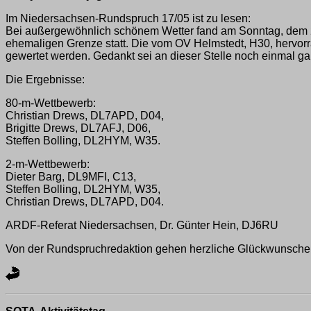
Im Niedersachsen-Rundspruch 17/05 ist zu lesen:
Bei außergewöhnlich schönem Wetter fand am Sonntag, dem 24
ehemaligen Grenze statt. Die vom OV Helmstedt, H30, hervorra
gewertet werden. Gedankt sei an dieser Stelle noch einmal 
Die Ergebnisse:
80-m-Wettbewerb:
Christian Drews, DL7APD, D04,
Brigitte Drews, DL7AFJ, D06,
Steffen Bolling, DL2HYM, W35.
2-m-Wettbewerb:
Dieter Barg, DL9MFI, C13,
Steffen Bolling, DL2HYM, W35,
Christian Drews, DL7APD, D04.
ARDF-Referat Niedersachsen, Dr. Günter Hein, DJ6RU
Von der Rundspruchredaktion gehen herzliche Glückwunsche a