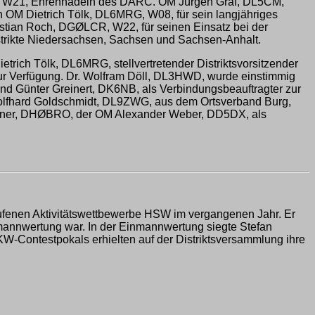
B, W21, Ehrennadeln des DARC. OM Jürgen Graf, DL5CM,
en OM Dietrich Tölk, DL6MRG, W08, für sein langjähriges
istian Roch, DGØLCR, W22, für seinen Einsatz bei der
trikte Niedersachsen, Sachsen und Sachsen-Anhalt.
etrich Tölk, DL6MRG, stellvertretender Distriktsvorsitzender
 zur Verfügung. Dr. Wolfram Döll, DL3HWD, wurde einstimmig
nd Günter Greinert, DK6NB, als Verbindungsbeauftragter zur
Wolfhard Goldschmidt, DL9ZWG, aus dem Ortsverband Burg,
ertner, DHØBRO, der OM Alexander Weber, DD5DX, als
laufenen Aktivitätswettbewerbe HSW im vergangenen Jahr. Er
mannwertung war. In der Einmannwertung siegte Stefan
W-Contestpokals erhielten auf der Distriktsversammlung ihre