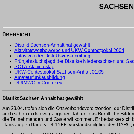
SACHSEN-
ÜBERSICHT:
Distrikt Sachsen-Anhalt hat gewählt
Aktivitätswettbewerbe und UKW-Contestpokal 2004
Fotos von der Distriktsversammlung
Frühjahrsfuchsjagd der Distrikte Niedersachsen und Sa
SOTA-Aktivitätstag
UKW-Contestpokal Sachsen-Anhalt 01/05
Amateurfunkausbildung
DL9MWG in Guernsey
Distrikt Sachsen Anhalt hat gewählt
Am 23.04. trafen sich die Ortsverbandsvorsitzenden, der Distr
auch schon in den vergangenen Jahren, das Berufliche Bildun
die Teilnehmenden und Gäste willkommen. Er bedankte sich be
Hans-Jürgen Bartels, DL1YFF, Vorstandsmitglied des DARC, 