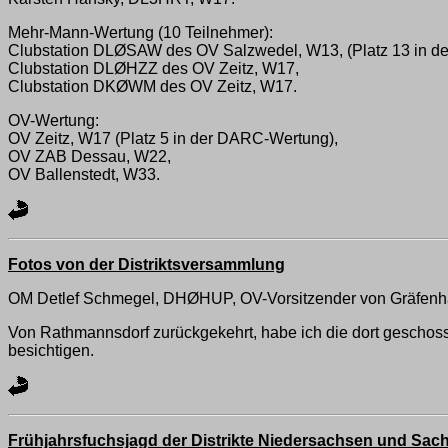
Mehr-Mann-Wertung (10 Teilnehmer):
Clubstation DLØSAW des OV Salzwedel, W13, (Platz 13 in d
Clubstation DLØHZZ des OV Zeitz, W17,
Clubstation DKØWM des OV Zeitz, W17.
OV-Wertung:
OV Zeitz, W17 (Platz 5 in der DARC-Wertung),
OV ZAB Dessau, W22,
OV Ballenstedt, W33.
Fotos von der Distriktsversammlung
OM Detlef Schmegel, DHØHUP, OV-Vorsitzender von Gräfenhai
Von Rathmannsdorf zurückgekehrt, habe ich die dort geschosse
besichtigen.
Frühjahrsfuchsjagd der Distrikte Niedersachsen und Sac