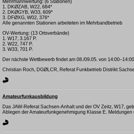
Mehrmannwertung: (6 Stationen)
1. DKØZAB, W22, 684*
2. DKØGYB, W33, 609*
3. DFØXG, W02, 376*
Alle genannten Stationen arbeiteten im Mehrbandbetrieb
OV-Wertung: (13 Ortsverbände)
1. W17, 3.167 P.
2. W22, 747 P.
3. W33, 701 P.
Der nächste Wettbewerb findet am 08./09.05. von 14:00–14:00
Christian Roch, DGØLCR, Referat Funkbetrieb Distrikt Sachs
Amateurfunkausbildung
Das JAW-Referat Sachsen-Anhalt und der OV Zeitz, W17, geben 
Ablegen der Amateurfunkgenehmigung Klasse E. Meldungen un