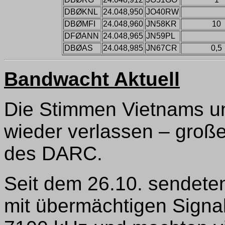
DBØKNL
24.048,950
JO40RW
DBØMFI
24.048,960
JN58KR
10
DFØANN
24.048,965
JN59PL
DBØAS
24.048,985
JN67CR
0,5
Bandwacht Aktuell
Die Stimmen Vietnams u
wieder verlassen – große
des DARC.
Seit dem 26.10. sendete
mit übermächtigen Signal