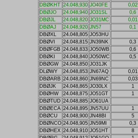
DBØKHT
24.048,930
JO40FE
0,02
DBØJO
24.048,940
JO31SL
0,6
DBØJL
24.048,820
JO31MC
0,01
DBØAJ
24.048,920
JN57
0,1
DBØXL
24.048,805
JO53HU
DBØVI
24.048,815
JN39NK
0,3
DBØFGB
24.048,833
JO50WB
0,6
DBØKI
24.048,840
JO50WC
0,5
DBØGW
24.048,850
JO31JK
DLØWY
24.048,853
JN67AQ
0,01
DBØARB
24.048,860
JN69NC
0,03
DBØJK
24.048,865
JO30LX
1
DBØHW
24.048,875
JO51GT
1
DBØTUD
24.048,885
JO61UA
DBØECA
24.048,895
JN57UU
1
DBØCU
24.048,900
JN48BI
5
DBØNCO
24.048,905
JN59MI
0,3
DBØHEX
24.048,910
JO51HT
8
DBØRG
24.048,912
JO51GO
1