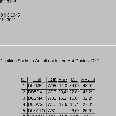
992 3102
0 0 0 1045
740 3091
 Distriktes Sachsen-Anhalt nach dem Mai-Contest 2001
Nr.
Call
DOK
März
Mai
Gesamt
1
DL5ME
W05
14,0
34,0*
48,0*
2
DD5DX
W17
20,4*
22,8*
43,2*
3
DG2MA
W31
16,2*
16,0*
32,2*
4
DL5WG
W11
12,6
14,7
27,3*
5
DL3ARO
W31
-
26,6*
26,6*