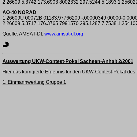
2 26609 5.3742 173.6903 8002332 297.5244 5.1893 1.25602
AO-40 NORAD
1 26609U 00072B 01183.97766209 -.00000349 00000-0 0000
2 26609 5.3717 176.3765 7991570 295.1287 7.7538 1.25410
Quelle: AMSAT-DL
www.amsat-dl.org
Auswertung UKW-Contest-Pokal Sachsen-Anhalt 2/2001
Hier das korrigierte Ergebnis für den UKW-Contest-Pokal des
1. Einmannwertung Gruppe 1