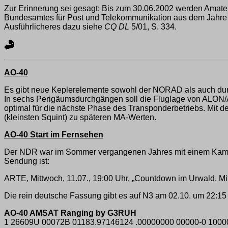
Zur Erinnerung sei gesagt: Bis zum 30.06.2002 werden Amat
Bundesamtes für Post und Telekommunikation aus dem Jahre 1
Ausführlicheres dazu siehe
CQ DL
5/01, S. 334.
AO-40
Es gibt neue Keplerelemente sowohl der NORAD als auch dur
In sechs Perigäumsdurchgängen soll die Fluglage von ALON/ALA
optimal für die nächste Phase des Transponderbetriebs. Mit 
(kleinsten Squint) zu späteren MA-Werten.
AO-40 Start im Fernsehen
Der NDR war im Sommer vergangenen Jahres mit einem Kamerat
Sendung ist:
ARTE, Mittwoch, 11.07., 19:00 Uhr, „Countdown im Urwald. Mit 
Die rein deutsche Fassung gibt es auf N3 am 02.10. um 22:
AO-40 AMSAT Ranging by G3RUH
1 26609U 00072B 01183.97146124 .00000000 00000-0 10000