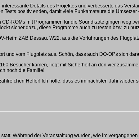
 interessante Details des Projektes und verbesserte das Verstä
 Tests positiv enden, damit viele Funkamateure die Umsetzer
n CD-ROMs mit Programmen für die Soundkarte gingen weg „w
lockt sicher dazu, diese Programme auch zu testen bzw. zu nut
-Heim ZAB Dessau, W22, aus die Vorführungen des Flugplatzfest
t und vom Flugplatz aus. Schön, dass auch DO-OPs sich daran
160 Besucher kamen, liegt mit Sicherheit an den vier zusamm
ch noch die Familie!
reichen Helfer! Ich hoffe, dass es im nächsten Jahr wieder so 
es statt. Während der Veranstaltung wurden, wie im vergangene