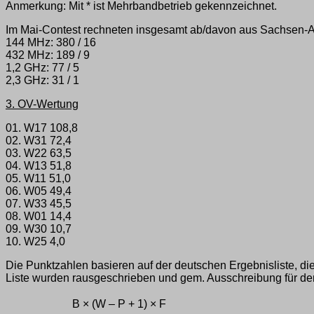
Anmerkung: Mit * ist Mehrbandbetrieb gekennzeichnet.
Im Mai-Contest rechneten insgesamt ab/davon aus Sachsen-A
144 MHz: 380 / 16
432 MHz: 189 / 9
1,2 GHz: 77 / 5
2,3 GHz: 31 / 1
3. OV-Wertung
01. W17 108,8
02. W31 72,4
03. W22 63,5
04. W13 51,8
05. W11 51,0
06. W05 49,4
07. W33 45,5
08. W01 14,4
09. W30 10,7
10. W25 4,0
Die Punktzahlen basieren auf der deutschen Ergebnisliste, 
Liste wurden rausgeschrieben und gem. Ausschreibung für den
B × (W – P + 1) × F