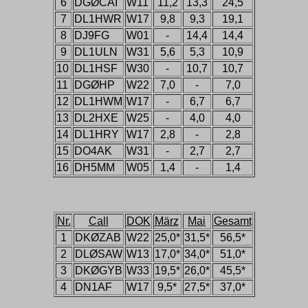
6
DGØCAI
W11
11,2
13,3
24,5
7
DL1HWR
W17
9,8
9,3
19,1
8
DJ9FG
W01
-
14,4
14,4
9
DL1ULN
W31
5,6
5,3
10,9
10
DL1HSF
W30
-
10,7
10,7
11
DGØHP
W22
7,0
-
7,0
12
DL1HWM
W17
-
6,7
6,7
13
DL2HXE
W25
-
4,0
4,0
14
DL1HRY
W17
2,8
-
2,8
15
DO4AK
W31
-
2,7
2,7
16
DH5MM
W05
1,4
-
1,4
Nr.
Call
DOK
März
Mai
Gesamt
1
DKØZAB
W22
25,0*
31,5*
56,5*
2
DLØSAW
W13
17,0*
34,0*
51,0*
3
DKØGYB
W33
19,5*
26,0*
45,5*
4
DN1AF
W17
9,5*
27,5*
37,0*