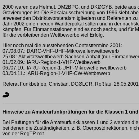
2000 waren das Helmut, DM2BPG, und DKØGYB, beide aus dem 
Gravierungen ist. Die Pokalausschreibung von 1996 sieht abe
anwesenden Distriktsvorstandsmitgliedern und Referenten zu 
Jahr 2002 einen neuen Wanderpokal stiften und in der nächste
kämpfen. Für Einmannstationen sind es noch sechs, und für M
für die verbleibenden Wettbewerbe viel Erfolg.
Hier noch mal die ausstehenden Contesttermine 2001:
07./08.07.: DARC-VHF-UHF-Mikrowellenwettbewerb
25.08.: Aktivitätswettbewerb Sachsen-Anhalt (nur Einmannwer
01./02.09.: IARU-Region-1-VHF-Wettbewerb
06./07.10.: IARU-Region-1-UHF-Mikrowellenwettbewerb
03./04.11.: IARU-Region-1-VHF-CW-Wettbewerb
Referat Funkbetrieb, Christian, DGØLCR, Roßlau, 28.05.2001
Hinweise zu Amateurfunkprüfungen für die Klassen 1 und
Bei Prüfungen für die Amateurfunkklassen 1 und 2 werden die
bei denen die Zuständigkeiten, z. B. Oberpostdirektionen, nicht
von der RegTP mit.