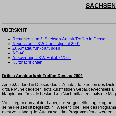
SACHSEN-
ÜBERSICHT:
Resumee zum 3. Sachsen-Anhalt-Treffen in Dessau
Neues zum UKW-Contestpokal 2001
Zu Amateurfunkprüfungen
AO-40
Auswertung UKW-Pokal 2/2001
Kurznachrichten
Drittes Amateurfunk-Treffen Dessau 2001
Am 26.05. fand in Dessau das 3. Amateurfunktreffen des Dis
große Mühe gegeben, trotz kurzfristigen Gebäudewechsels all
klappte und für viele bestand am Nachmittag erstmals die Mög
Viele liegen nun auf der Lauer, das vorgestellte Log-Progra
seine Freizeit ist begrenzt, hi. Wesentliche Teile des Programm
nicht vollständig. Im August soll das Programm fertig werden.