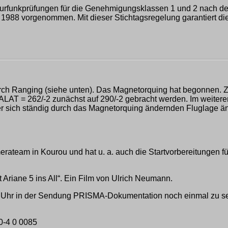
eurfunkprüfungen für die Genehmigungsklassen 1 und 2 nach d
988 vorgenommen. Mit dieser Stichtagsregelung garantiert die
ch Ranging (siehe unten). Das Magnetorquing hat begonnen. Z
T = 262/-2 zunächst auf 290/-2 gebracht werden. Im weiteren V
der sich ständig durch das Magnetorquing ändernden Fluglage ä
eam in Kourou und hat u. a. auch die Startvorbereitungen fü
Ariane 5 ins All“. Ein Film von Ulrich Neumann.
15 Uhr in der Sendung PRISMA-Dokumentation noch einmal zu s
-4 0 0085