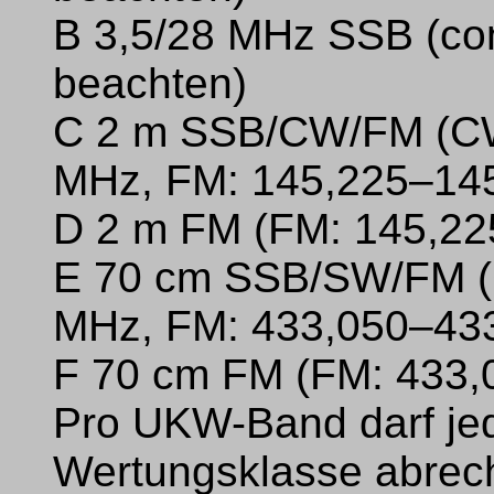
B 3,5/28 MHz SSB (con
beachten)
C 2 m SSB/CW/FM (CW
MHz, FM: 145,225–14
D 2 m FM (FM: 145,2
E 70 cm SSB/SW/FM (
MHz, FM: 433,050–43
F 70 cm FM (FM: 433
Pro UKW-Band darf jed
Wertungsklasse abrec