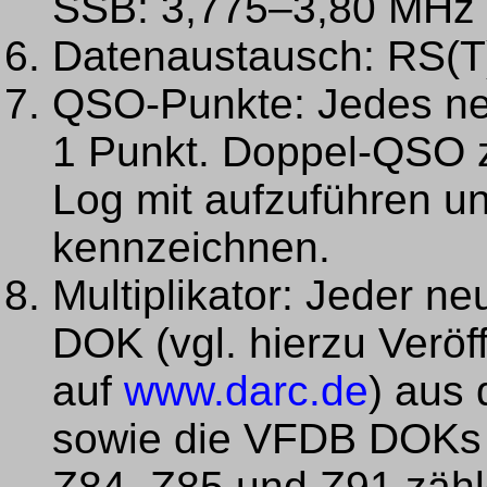
SSB: 3,775–3,80 MHz
Datenaustausch: RS(T)
QSO-Punkte: Jedes ne
1 Punkt. Doppel-QSO z
Log mit aufzuführen un
kennzeichnen.
Multiplikator: Jeder
DOK (vgl. hierzu Veröf
auf
www.darc.de
) aus 
sowie die VFDB DOKs 
Z84, Z85 und Z91 zähl