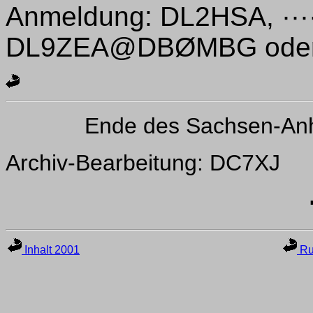
Anmeldung: DL2HSA, ····
DL9ZEA@DBØMBG oder 
Ende des Sachsen-Anh
Archiv-Bearbeitung: DC7XJ
Inhalt 2001
Ru