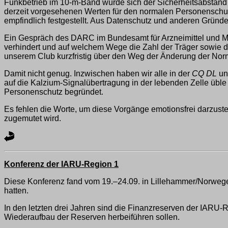
Funkbetrieb im 10-m-Band würde sich der Sicherheitsabstand 
derzeit vorgesehenen Werten für den normalen Personenschu
empfindlich festgestellt. Aus Datenschutz und anderen Gründe
Ein Gespräch des DARC im Bundesamt für Arzneimittel und Medi
verhindert und auf welchem Wege die Zahl der Träger sowie d
unserem Club kurzfristig über den Weg der Änderung der Norm 
Damit nicht genug. Inzwischen haben wir alle in der
CQ DL
un
auf die Kalzium-Signalübertragung in der lebenden Zelle ü
Personenschutz begründet.
Es fehlen die Worte, um diese Vorgänge emotionsfrei darzust
zugemutet wird.
Konferenz der IARU-Region 1
Diese Konferenz fand vom 19.–24.09. in Lillehammer/Norwege
hatten.
In den letzten drei Jahren sind die Finanzreserven der IARU-
Wiederaufbau der Reserven herbeiführen sollen.