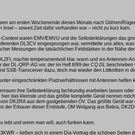
waren am ersten Wochenende dieses Monats nach Göhren/Rüge
Insel – soweit Zeit dafür vorhanden war – nicht zu kurz kam.
P-Contest waren EMV/EMVU und die Selbsterklärungen das gr
eferenten DL3CV eingesprungen war, vermittelte uns alles, wa
tischer Messungen die tatsächlichen Feldstärken in der Nähe d
L2FI, machte temperamentvoll klar, wann und wo Antennen-Anp
er der DL-QRP-AG vor, der im Heft 8/99 der
CQ DL
beschrieben 
nd SSB-Transceiver dazu, doch mal wieder den Lötkolben in d
 unter eingeschränkten Platzverhältnissen mit Antennen helfe
enraum ihre Selbsterklärung fachkundig erarbeiten lassen oder
hier das kleinste und das größte komplette Gerät nennen möcht
on DK2RA aus dem gastgebenden OV. Das größte Gerät war di
uns der Erbauer dieser Endstufe, OM Wolgang aus Bebra, DK2DO,
u lebt und wenn man will, auch funken kann.
3KWR – ließen sich in einem Dia-Vortrag die schönen Seiten d