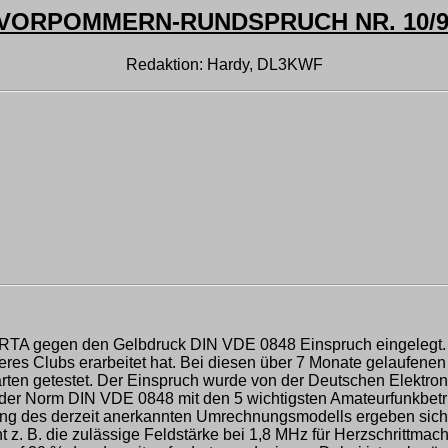
ORPOMMERN-RUNDSPRUCH NR. 10/99 
Redaktion: Hardy, DL3KWF
 RTA gegen den Gelbdruck DIN VDE 0848 Einspruch eingelegt.
res Clubs erarbeitet hat. Bei diesen über 7 Monate gelaufene
arten getestet. Der Einspruch wurde von der Deutschen Elek
er Norm DIN VDE 0848 mit den 5 wichtigsten Amateurfunkbetrie
g des derzeit anerkannten Umrechnungsmodells ergeben sich n
z. B. die zulässige Feldstärke bei 1,8 MHz für Herzschrittma