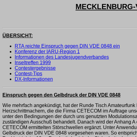
MECKLENBURG-V
ÜBERSICHT:
RTA reichte Einspruch gegen DIN VDE 0848 ein
Konferenz der IARU-Region 1
Informationen des Landesjugendverbandes
Inseltreffen 1999
Contestergebnisse
Contest-Tips
DX-Informationen
Einspruch gegen den Gelbdruck der DIN VDE 0848
Wie mehrfach angekündigt, hat der Runde Tisch Amateurfunk
Herzschrittmachern, die die Firma CETECOM im Auftrage unse
unter den Bedingungen der durch uns genutzten Modulations
zuständigen Ausschuß behandelt. Danach wird der Anhang A d
CETECOM ermittelten Störschwellen ergänzt. Unter Anwendun
Gelbdruck der DIN VDE 0848 vorgesehen waren. So entspricht 