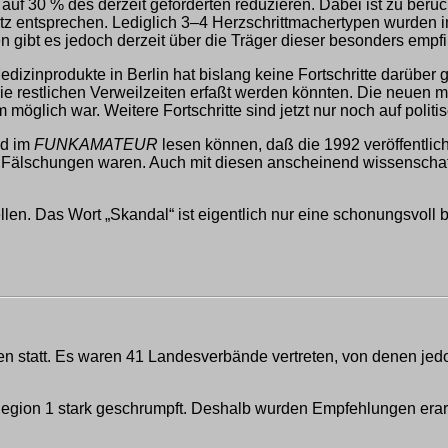
auf 30 % des derzeit geforderten reduzieren. Dabei ist zu ber
tz entsprechen. Lediglich 3–4 Herzschrittmachertypen wurde
n gibt es jedoch derzeit über die Träger dieser besonders emp
zinprodukte in Berlin hat bislang keine Fortschritte darüber g
ie restlichen Verweilzeiten erfaßt werden könnten. Die neuen 
möglich war. Weitere Fortschritte sind jetzt nur noch auf poli
d im
FUNKAMATEUR
lesen können, daß die 1992 veröffentlic
ble Fälschungen waren. Auch mit diesen anscheinend wissensc
ellen. Das Wort „Skandal“ ist eigentlich nur eine schonungsvo
n statt. Es waren 41 Landesverbände vertreten, von denen jed
Region 1 stark geschrumpft. Deshalb wurden Empfehlungen erarb