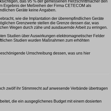
ücksichtigen, daß 95 % der gemessenen Herzschrittmacher den
n im Ergebnis der Meßreihen der Firma CETECOM als
findlichen Geräte keine Angaben.
ebracht, wie die Implantation der überempfindlichen Geräte
möglichen Grenzwerte stellen die Grenze dessen dar, was
tischen Wegen durch zähe und ausdauernde Arbeit zu erringen.
hten Studien über Auswirkungen elektromagnetischer Felder
haftlichen Studien wurden Maßnahmen zum erhöhten
ll beschönigende Umschreibung dessen, was uns hier
och zwölf ihr Stimmrecht auf anwesende Verbände übertragen
eitet, die ein ausgeglichenes Budget mit einem dosierten