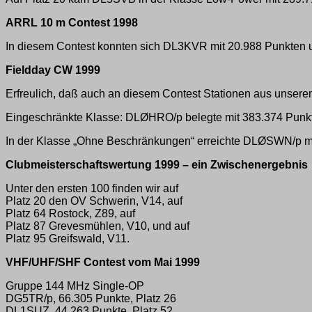
ARRL 10 m Contest 1998
In diesem Contest konnten sich DL3KVR mit 20.988 Punkten u
Fieldday CW 1999
Erfreulich, daß auch an diesem Contest Stationen aus unsere
Eingeschränkte Klasse: DLØHRO/p belegte mit 383.374 Punkt
In der Klasse „Ohne Beschränkungen“ erreichte DLØSWN/p mit
Clubmeisterschaftswertung 1999 – ein Zwischenergebnis
Unter den ersten 100 finden wir auf
Platz 20 den OV Schwerin, V14, auf
Platz 64 Rostock, Z89, auf
Platz 87 Grevesmühlen, V10, und auf
Platz 95 Greifswald, V11.
VHF/UHF/SHF Contest vom Mai 1999
Gruppe 144 MHz Single-OP
DG5TR/p, 66.305 Punkte, Platz 26
DL1SUZ, 44.263 Punkte, Platz 52