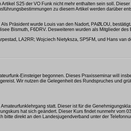
 Artikel S25 der VO Funk nicht mehr enthalten sein soll. Diese
usführungsbestimmungen zu diesem Artikel werden darüber ent
ls Präsident wurde Louis van den Nadort, PAØLOU, bestätigt. 
isee Bismuth, F6DRV. Desweiteren wurden als Mitglieder des 
Garpestad, LA2RR; Wojciech Nietyksza, SP5FM, und Hans van
mateurfunk-Einsteiger begonnen. Dieses Praxisseminar will in
ngereist. Wir nutzen die Gelegenheit des Rundspruches und grüß
 Amateurfunklehrgang statt. Dieser ist für die Genehmigungskla
ungskurs hat sich geändert. Dieser Kurs findet nunmehr vom 03.
h bitte direkt an den Landesjugendverband unter der Telefonnum