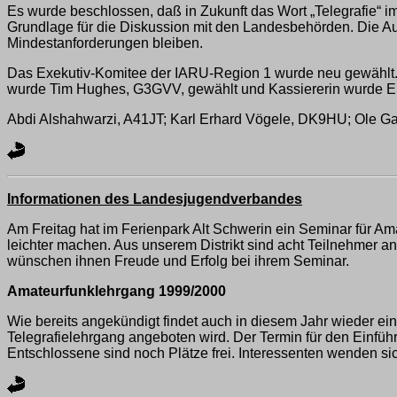
Es wurde beschlossen, daß in Zukunft das Wort „Telegrafie“ im
Grundlage für die Diskussion mit den Landesbehörden. Die A
Mindestanforderungen bleiben.
Das Exekutiv-Komitee der IARU-Region 1 wurde neu gewählt. A
wurde Tim Hughes, G3GVV, gewählt und Kassiererin wurde El
Abdi Alshahwarzi, A41JT; Karl Erhard Vögele, DK9HU; Ole 
Informationen des Landesjugendverbandes
Am Freitag hat im Ferienpark Alt Schwerin ein Seminar für A
leichter machen. Aus unserem Distrikt sind acht Teilnehmer a
wünschen ihnen Freude und Erfolg bei ihrem Seminar.
Amateurfunklehrgang 1999/2000
Wie bereits angekündigt findet auch in diesem Jahr wieder ein
Telegrafielehrgang angeboten wird. Der Termin für den Einführ
Entschlossene sind noch Plätze frei. Interessenten wenden sic