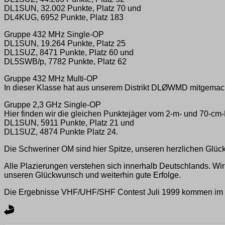
DL1SUN, 32.002 Punkte, Platz 70 und
DL4KUG, 6952 Punkte, Platz 183
Gruppe 432 MHz Single-OP
DL1SUN, 19.264 Punkte, Platz 25
DL1SUZ, 8471 Punkte, Platz 60 und
DL5SWB/p, 7782 Punkte, Platz 62
Gruppe 432 MHz Multi-OP
In dieser Klasse hat aus unserem Distrikt DLØWMD mitgemacht
Gruppe 2,3 GHz Single-OP
Hier finden wir die gleichen Punktejäger vom 2-m- und 70-cm
DL1SUN, 5911 Punkte, Platz 21 und
DL1SUZ, 4874 Punkte Platz 24.
Die Schweriner OM sind hier Spitze, unseren herzlichen Glü
Alle Plazierungen verstehen sich innerhalb Deutschlands. W
unseren Glückwunsch und weiterhin gute Erfolge.
Die Ergebnisse VHF/UHF/SHF Contest Juli 1999 kommen im