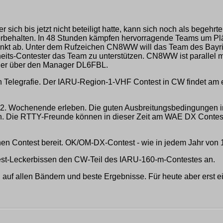
sich bis jetzt nicht beteiligt hatte, kann sich noch als begehr
ehalten. In 48 Stunden kämpfen hervorragende Teams um Plätze
unkt ab. Unter dem Rufzeichen CN8WW will das Team des Bayri
heits-Contester das Team zu unterstützen. CN8WW ist parallel 
cher über den Manager DL6FBL.
 Telegrafie. Der IARU-Region-1-VHF Contest in CW findet am e
 2. Wochenende erleben. Die guten Ausbreitungsbedingungen in
en. Die RTTY-Freunde können in dieser Zeit am WAE DX Contes
nen Contest bereit. OK/OM-DX-Contest - wie in jedem Jahr von
est-Leckerbissen den CW-Teil des IARU-160-m-Contestes an.
 auf allen Bändern und beste Ergebnisse. Für heute aber ers