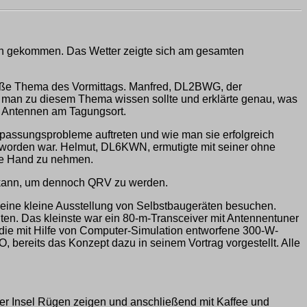
n gekommen. Das Wetter zeigte sich am gesamten
oße Thema des Vormittags. Manfred, DL2BWG, der
s man zu diesem Thema wissen sollte und erklärte genau, was
er Antennen am Tagungsort.
assungsprobleme auftreten und wie man sie erfolgreich
worden war. Helmut, DL6KWN, ermutigte mit seiner ohne
ie Hand zu nehmen.
n kann, um dennoch QRV zu werden.
 eine kleine Ausstellung von Selbstbaugeräten besuchen.
en. Das kleinste war ein 80-m-Transceiver mit Antennentuner
e mit Hilfe von Computer-Simulation entworfene 300-W-
 bereits das Konzept dazu in seinem Vortrag vorgestellt. Alle
er Insel Rügen zeigen und anschließend mit Kaffee und