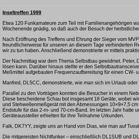
Inseltreffen 1999
Etwa 120 Funkamateure zum Teil mit Familienangehörigen 
Wochenende gnädig, so daß auch der Besuch der herbstlichen 
Nach Eröffnung des Treffens und Ehrung der Sieger vom MV
freundlicherweise für unseren an diesem Tage verhinderten R
wir zu tun haben. Anschließend demonstrierte er mittels prak
Der Nachmittag war dem Thema Selbstbau gewidmet. Peter, D
lösen kann. Darüber hinaus stellte er den Selbstbautransceiv
Meßmittel aufgebauten Frequenzaufbereitung für einen CW- u
Manfred, DL5CC, demonstrierte, wie man sich im Urlaub oder
Parallel zu den Vorträgen konnten die Besucher in einem Neb
Diese bescheidene Schau bot insgesamt 18 Geräte, wobei wir 
und Stehwellenmeßgerät mit den Abmessungen 10×9×7,5 cm v
Endstufe für das 2-m- und 70-cm-Band. Im letzten Jahr hatte 
Geräteaussteller erhielten für ihre Teilnahme Urkunden.
Falk, DK7YY, zeigte uns an Hand von Dias, wie man auf Tuval
Die mitgereisten Nichtfunker – einschließlich DL1SUB und DL