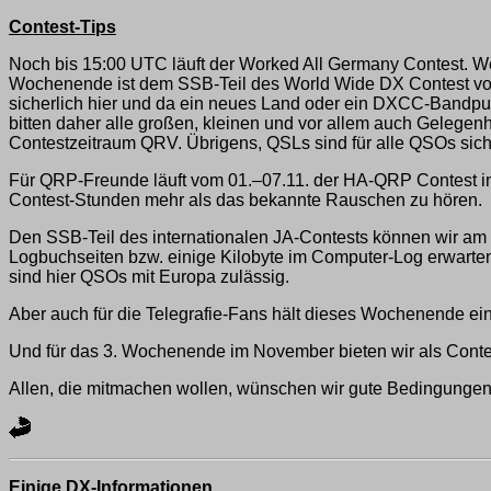
Contest-Tips
Noch bis 15:00 UTC läuft der Worked All Germany Contest. Wer 
Wochenende ist dem SSB-Teil des World Wide DX Contest vorb
sicherlich hier und da ein neues Land oder ein DXCC-Bandp
bitten daher alle großen, kleinen und vor allem auch Gelegen
Contestzeitraum QRV. Übrigens, QSLs sind für alle QSOs si
Für QRP-Freunde läuft vom 01.–07.11. der HA-QRP Contest in
Contest-Stunden mehr als das bekannte Rauschen zu hören.
Den SSB-Teil des internationalen JA-Contests können wir am
Logbuchseiten bzw. einige Kilobyte im Computer-Log erwart
sind hier QSOs mit Europa zulässig.
Aber auch für die Telegrafie-Fans hält dieses Wochenende ei
Und für das 3. Wochenende im November bieten wir als Cont
Allen, die mitmachen wollen, wünschen wir gute Bedingungen
Einige DX-Informationen