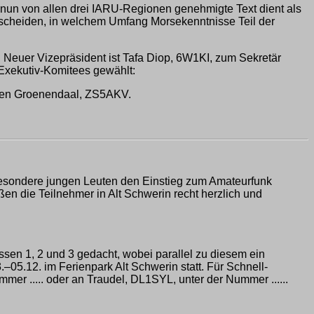
r nun von allen drei IARU-Regionen genehmigte Text dient als
scheiden, in welchem Umfang Morsekenntnisse Teil der
Neuer Vizepräsident ist Tafa Diop, 6W1KI, zum Sekretär
Exekutiv-Komitees gewählt:
 den Groenendaal, ZS5AKV.
sbesondere jungen Leuten den Einstieg zum Amateurfunk
en die Teilnehmer in Alt Schwerin recht herzlich und
ssen 1, 2 und 3 gedacht, wobei parallel zu diesem ein
–05.12. im Ferienpark Alt Schwerin statt. Für Schnell-
mer ..... oder an Traudel, DL1SYL, unter der Nummer ......