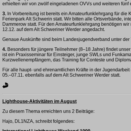
erhielten wir von zwölf eingeladenen OVVs und weiteren fün
3.
In Vorbereitung ist bereits ein Amateurfunklehrgang für die
Ferienpark Alt Schwerin statt. Wir bitten alle Ortsverbände, 
Dammerow statt. Für den Amateurfunklehrgang benötigen wir n
12.12. auf dem Alt Schweriner Werder angedacht.
Genaue Auskünfte sind beim Landesjugendverband unter der Tel
4.
Besonders für jüngere Teilnehmer (8–18 Jahre) findet unser 
ist ein Praxisseminar für Einsteiger, junge SWLs und Funkam
Kurzwellenempfängern, das Training für Conteste und Diploma
Für alle haupt- und ehrenamtlichen Kräfte in der Jugendarbeit
05.–07.11. ebenfalls auf dem Alt Schweriner Werder statt.
Lighthouse-Aktivitäten im August
Zu diesem Thema erreichten uns 2 Beiträge:
Hajo, DL1NZA, schreibt folgendes: