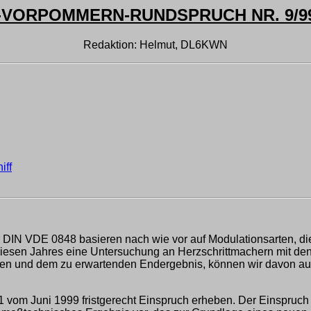
ORPOMMERN-RUNDSPRUCH NR. 9/99 
Redaktion: Helmut, DL6KWN
iff
r DIN VDE 0848 basieren nach wie vor auf Modulationsarten, di
iesen Jahres eine Untersuchung an Herzschrittmachern mit den
en und dem zu erwartenden Endergebnis, können wir davon aus
 vom Juni 1999 fristgerecht Einspruch erheben. Der Einspruch