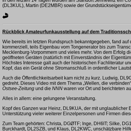
In den letzten 14 Tagen wurden am Standort Jennewitz ein Con
(DL3KUL), Martin (DE2MBR) sowie der Grundstückseigentümer
Rückblick Amateurfunkausstellung auf dem Traditionsschi
Wie bereits im letzten Rundspruch bekanntgegeben, fand auf d
kommerziell, teils Eigenbau vom Tongenerator bis zum Transce
Mecklenburg-Vorpommern und vieles mehr. Von dem Erfolg dies
geöffneten Geräten (natürlich mit Einverständnis der Eigen
Höchstes Interesse galt auch der historischen Fachliteratur 
Kopf, das ein Gerät ohne Stromanschluß in ordentlicher Lautst
Auch die Öffentlichkeitsarbeit kam nicht zu kurz. Ludwig, DL9
gedreht. Dieses Video mit dem Thema „Wellen, die verbinden“
Ostsee-Zeitung
und die
NNN
waren vor Ort und berichteten au
Alles in allem: eine gelungene Veranstaltung.
Kopf des Ganzen war Heinz, DL9KUA, der mit unglaublicher 
Unterstützung vieler weiterer Einzelpersonen und Firmen die
Zum Team gehörten: Christa, DGØTF; Inge, DH6IT; Silke, DG
Burckhardt, DL2SZB, und Klaus, DL2KWC, unschätzbare Hilfe.