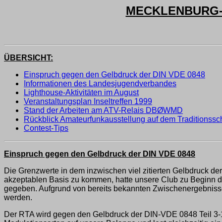
MECKLENBURG-V
ÜBERSICHT:
Einspruch gegen den Gelbdruck der DIN VDE 0848
Informationen des Landesjugendverbandes
Lighthouse-Aktivitäten im August
Veranstaltungsplan Inseltreffen 1999
Stand der Arbeiten am ATV-Relais DBØWMD
Rückblick Amateurfunkausstellung auf dem Traditionssch
Contest-Tips
Einspruch gegen den Gelbdruck der DIN VDE 0848
Die Grenzwerte in dem inzwischen viel zitierten Gelbdruck de
akzeptablen Basis zu kommen, hatte unsere Club zu Beginn d
gegeben. Aufgrund von bereits bekannten Zwischenergebniss
werden.
Der RTA wird gegen den Gelbdruck der DIN-VDE 0848 Teil 3-1