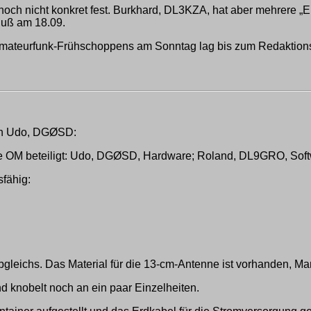
och nicht konkret fest. Burkhard, DL3KZA, hat aber mehrere „Ei
luß am 18.09.
mateurfunk-Frühschoppens am Sonntag lag bis zum Redaktionss
von Udo, DGØSD:
 OM beteiligt: Udo, DGØSD, Hardware; Roland, DL9GRO, Soft
fähig:
Abgleichs. Das Material für die 13-cm-Antenne ist vorhanden, M
and knobelt noch an ein paar Einzelheiten.