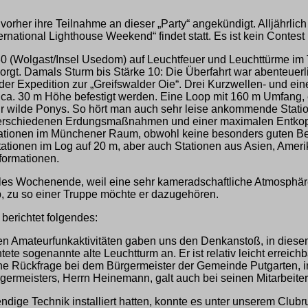
vorher ihre Teilnahme an dieser „Party“ angekündigt. Alljährli
ernational Lighthouse Weekend“ findet statt. Es ist kein Contes
 (Wolgast/Insel Usedom) auf Leuchtfeuer und Leuchttürme im T
orgt. Damals Sturm bis Stärke 10: Die Überfahrt war abenteuerl
der Expedition zur „Greifswalder Oie“. Drei Kurzwellen- und ei
ca. 30 m Höhe befestigt werden. Eine Loop mit 160 m Umfang, ei
ur wilde Ponys. So hört man auch sehr leise ankommende Station
h verschiedenen Erdungsmaßnahmen und einer maximalen Entkop
r Stationen im Münchener Raum, obwohl keine besonders gute
tionen im Log auf 20 m, aber auch Stationen aus Asien, Amerika
formationen.
tolles Wochenende, weil eine sehr kameradschaftliche Atmosphär
 zu so einer Truppe möchte er dazugehören.
erichtet folgendes:
Amateurfunkaktivitäten gaben uns den Denkanstoß, in diesem J
ete sogenannte alte Leuchtturm an. Er ist relativ leicht erreic
ine Rückfrage bei dem Bürgermeister der Gemeinde Putgarten, i
germeisters, Herrn Heinemann, galt auch bei seinen Mitarbeiteri
ndige Technik installiert hatten, konnte es unter unserem C