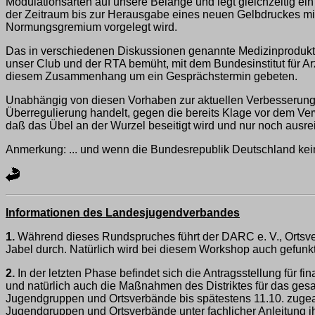
Modulationsarten auf unsere Belange und legt gleichzeitig ei
der Zeitraum bis zur Herausgabe eines neuen Gelbdruckes mit
Normungsgremium vorgelegt wird.
Das in verschiedenen Diskussionen genannte Medizinprodukte
unser Club und der RTA bemüht, mit dem Bundesinstitut für A
diesem Zusammenhang um ein Gesprächstermin gebeten.
Unabhängig von diesen Vorhaben zur aktuellen Verbesserung 
Überregulierung handelt, gegen die bereits Klage vor dem Ver
daß das Übel an der Wurzel beseitigt wird und nur noch ausrei
Anmerkung: ... und wenn die Bundesrepublik Deutschland kei
Informationen des Landesjugendverbandes
1.
Während dieses Rundspruches führt der DARC e. V., Ortsve
Jabel durch. Natürlich wird bei diesem Workshop auch gefunkt
2.
In der letzten Phase befindet sich die Antragsstellung für
und natürlich auch die Maßnahmen des Distriktes für das gesa
Jugendgruppen und Ortsverbände bis spätestens 11.10. zugear
Jugendgruppen und Ortsverbände unter fachlicher Anleitung i