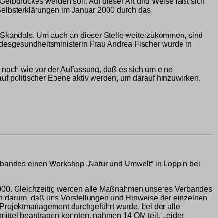
elbdruckes werden soll. Auf dieser Art und Weise läßt sich
 Selbsterklärungen im Januar 2000 durch das
-Skandals. Um auch an dieser Stelle weiterzukommen, sind
ndesgesundheitsministerin Frau Andrea Fischer wurde in
nach wie vor der Auffassung, daß es sich um eine
uf politischer Ebene aktiv werden, um darauf hinzuwirken,
rbandes einen Workshop „Natur und Umwelt“ in Loppin bei
hr 2000. Gleichzeitig werden alle Maßnahmen unseres Verbandes
ten darum, daß uns Vorstellungen und Hinweise der einzelnen
 Projektmanagement durchgeführt wurde, bei der alle
mittel beantragen konnten, nahmen 14 OM teil. Leider