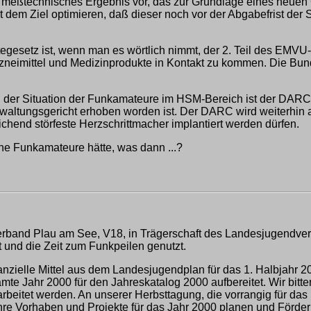
n meßtechnisches Ergebnis vor, das zur Grundlage eines neuen G
 dem Ziel optimieren, daß dieser noch vor der Abgabefrist der
gesetz ist, wenn man es wörtlich nimmt, der 2. Teil des EMVU
rzneimittel und Medizinprodukte in Kontakt zu kommen. Die Bu
der Situation der Funkamateure im HSM-Bereich ist der DARC 
waltungsgericht erhoben worden ist. Der DARC wird weiterhin a
chend störfeste Herzschrittmacher implantiert werden dürfen.
ne Funkamateure hätte, was dann ...?
rband Plau am See, V18, in Trägerschaft des Landesjugendve
 und die Zeit zum Funkpeilen genutzt.
 finanzielle Mittel aus dem Landesjugendplan für das 1. Halbja
mte Jahr 2000 für den Jahreskatalog 2000 aufbereitet. Wir bit
beitet werden. An unserer Herbsttagung, die vorrangig für das
hre Vorhaben und Projekte für das Jahr 2000 planen und Förder