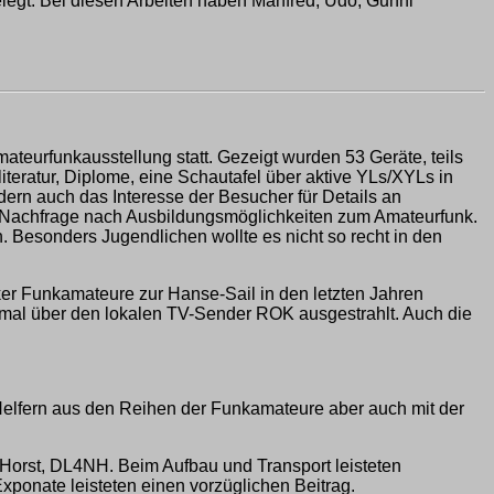
elegt. Bei diesen Arbeiten haben Manfred, Udo, Gunni
teurfunkausstellung statt. Gezeigt wurden 53 Geräte, teils
teratur, Diplome, eine Schautafel über aktive YLs/XYLs in
ern auch das Interesse der Besucher für Details an
ie Nachfrage nach Ausbildungsmöglichkeiten zum Amateurfunk.
. Besonders Jugendlichen wollte es nicht so recht in den
cker Funkamateure zur Hanse-Sail in den letzten Jahren
 mal über den lokalen TV-Sender ROK ausgestrahlt. Auch die
lfern aus den Reihen der Funkamateure aber auch mit der
orst, DL4NH. Beim Aufbau und Transport leisteten
onate leisteten einen vorzüglichen Beitrag.