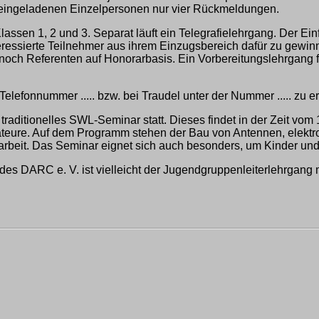
f eingeladenen Einzelpersonen nur vier Rückmeldungen.
 Klassen 1, 2 und 3. Separat läuft ein Telegrafielehrgang. Der 
interessierte Teilnehmer aus ihrem Einzugsbereich dafür zu gew
och Referenten auf Honorarbasis. Ein Vorbereitungslehrgang f
efonnummer ..... bzw. bei Traudel unter der Nummer ..... zu er
traditionelles SWL-Seminar statt. Dieses findet in der Zeit vom
ateure. Auf dem Programm stehen der Bau von Antennen, elektro
rbeit. Das Seminar eignet sich auch besonders, um Kinder und
 des DARC e. V. ist vielleicht der Jugendgruppenleiterlehrgang 