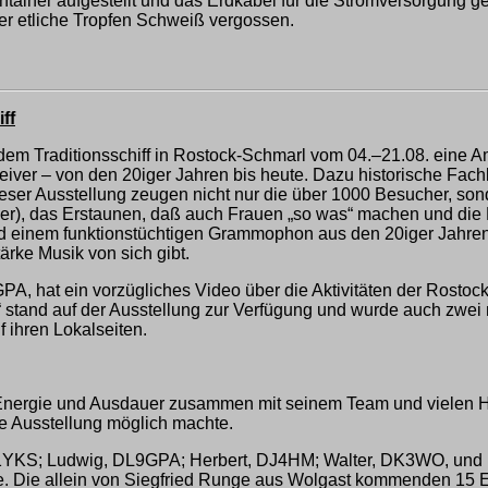
tainer aufgestellt und das Erdkabel für die Stromversorgung g
 etliche Tropfen Schweiß vergossen.
ff
em Traditionsschiff in Rostock-Schmarl vom 04.–21.08. eine Ama
iver – von den 20iger Jahren bis heute. Dazu historische Fachli
er Ausstellung zeugen nicht nur die über 1000 Besucher, sond
tümer), das Erstaunen, daß auch Frauen „so was“ machen und d
und einem funktionstüchtigen Grammophon aus den 20iger Jahren
ärke Musik von sich gibt.
GPA, hat ein vorzügliches Video über die Aktivitäten der Rosto
 stand auf der Ausstellung zur Verfügung und wurde auch zwei
f ihren Lokalseiten.
Energie und Ausdauer zusammen mit seinem Team und vielen He
se Ausstellung möglich machte.
1YKS; Ludwig, DL9GPA; Herbert, DJ4HM; Walter, DK3WO, und H
 Die allein von Siegfried Runge aus Wolgast kommenden 15 Exp