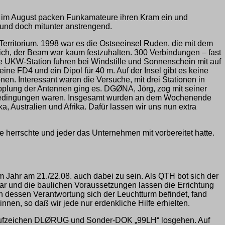
ch im August packen Funkamateure ihren Kram ein und
t und doch mitunter anstrengend.
erritorium. 1998 war es die Ostseeinsel Ruden, die mit dem
ich, der Beam war kaum festzuhalten. 300 Verbindungen – fast
ne UKW-Station fuhren bei Windstille und Sonnenschein mit auf
ne FD4 und ein Dipol für 40 m. Auf der Insel gibt es keine
en. Interessant waren die Versuche, mit drei Stationen in
plung der Antennen ging es. DGØNA, Jörg, zog mit seiner
n Bedingungen waren. Insgesamt wurden an dem Wochenende
, Australien und Afrika. Dafür lassen wir uns nun extra
e herrschte und jeder das Unternehmen mit vorbereitet hatte.
ahr am 21./22.08. auch dabei zu sein. Als QTH bot sich der
hbar und die baulichen Voraussetzungen lassen die Errichtung
n dessen Verantwortung sich der Leuchtturm befindet, fand
nnen, so daß wir jede nur erdenkliche Hilfe erhielten.
lubrufzeichen DLØRUG und Sonder-DOK „99LH“ losgehen. Auf