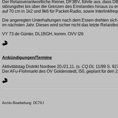
Der Relaisverantwortliche Reiner, DF3BV, führte aus, dass
störungsfrei bis über die Grenzen des Emslandes hinaus zu 
auf 70 cm in 1k2 und 9k6 für Packet-Radio, sowie Interli
Die angeregten Unterhaltungen nach dem Essen drehten sich 
im nächsten Jahr. Dieses wird sicher nicht das letzte Relaisf
VY 73 de Günter, DL1BGH, komm. OVV I26
Ankündigungen/Termine
Aktivitätstag Distrikt Nordsee 20./21.11. (s.
CQ DL
11/99 S. 92
Der AFu-Flohmarkt des OV Goldenstedt, I50, geplant für den 21.
Archiv-Bearbeitung: DC7XJ