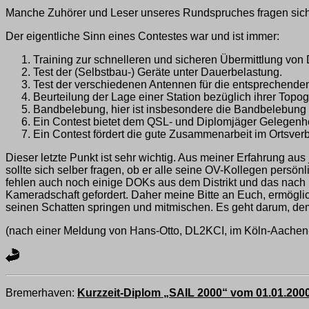
Manche Zuhörer und Leser unseres Rundspruches fragen sic
Der eigentliche Sinn eines Contestes war und ist immer:
Training zur schnelleren und sicheren Übermittlung von D
Test der (Selbstbau-) Geräte unter Dauerbelastung.
Test der verschiedenen Antennen für die entsprechende
Beurteilung der Lage einer Station bezüglich ihrer To
Bandbelebung, hier ist insbesondere die Bandbelebung 
Ein Contest bietet dem QSL- und Diplomjäger Gelegenhe
Ein Contest fördert die gute Zusammenarbeit im Ortsver
Dieser letzte Punkt ist sehr wichtig. Aus meiner Erfahrung au
sollte sich selber fragen, ob er alle seine OV-Kollegen persö
fehlen auch noch einige DOKs aus dem Distrikt und das nach 19
Kameradschaft gefordert. Daher meine Bitte an Euch, ermöglich
seinen Schatten springen und mitmischen. Es geht darum, dem
(nach einer Meldung von Hans-Otto, DL2KCI, im Köln-Aache
Bremerhaven:
Kurzzeit-Diplom „SAIL 2000“ vom 01.01.200