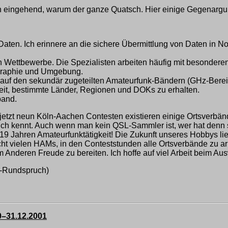
h eingehend, warum der ganze Quatsch. Hier einige Gegenarg
aten. Ich erinnere an die sichere Übermittlung von Daten in Not
n Wettbewerbe. Die Spezialisten arbeiten häufig mit besonder
pographie und Umgebung.
auf den sekundär zugeteilten Amateurfunk-Bändern (GHz-Bereic
it, bestimmte Länder, Regionen und DOKs zu erhalten.
band.
s jetzt neun Köln-Aachen Contesten existieren einige Ortsverbän
nlich kennt. Auch wenn man kein QSL-Sammler ist, wer hat denn s
 Jahren Amateurfunktätigkeit! Die Zukunft unseres Hobbys liegt
t vielen HAMs, in den Conteststunden alle Ortsverbände zu arbei
 Anderen Freude zu bereiten. Ich hoffe auf viel Arbeit beim A
n-Rundspruch)
0–31.12.2001