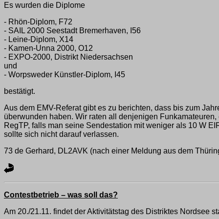
Es wurden die Diplome
- Rhön-Diplom, F72
- SAIL 2000 Seestadt Bremerhaven, I56
- Leine-Diplom, X14
- Kamen-Unna 2000, O12
- EXPO-2000, Distrikt Niedersachsen
und
- Worpsweder Künstler-Diplom, I45
bestätigt.
Aus dem EMV-Referat gibt es zu berichten, dass bis zum Jahr
überwunden haben. Wir raten all denjenigen Funkamateuren, d
RegTP, falls man seine Sendestation mit weniger als 10 W EIR
sollte sich nicht darauf verlassen.
73 de Gerhard, DL2AVK (nach einer Meldung aus dem Thüri
Contestbetrieb – was soll das?
Am 20./21.11. findet der Aktivitätstag des Distriktes Nordsee 