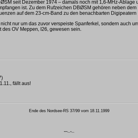
 DBØSM seit Dezember 1974 – damals noch mit 1,6-MHz-Ablage
empfangen ist. Zu dem Rufzeichen DBØSM gehören neben dem 2-
nkfrequenzen auf dem 23-cm-Band zu den benachbarten Digip
nicht nur um das zuvor verspeiste Spanferkel, sondern auch u
est des OV Meppen, I26, gewesen sein.
7)
11., fällt aus!
Ende des Nordsee-RS 37/99 vom 18.11.1999
..._._