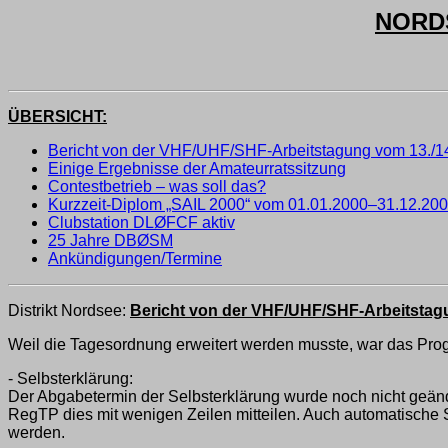
NORDS
ÜBERSICHT:
Bericht von der VHF/UHF/SHF-Arbeitstagung vom 13./14
Einige Ergebnisse der Amateurratssitzung
Contestbetrieb – was soll das?
Kurzzeit-Diplom „SAIL 2000“ vom 01.01.2000–31.12.20
Clubstation DLØFCF aktiv
25 Jahre DBØSM
Ankündigungen/Termine
Distrikt Nordsee:
Bericht von der VHF/UHF/SHF-Arbeitstagu
Weil die Tagesordnung erweitert werden musste, war das Pro
- Selbsterklärung:
Der Abgabetermin der Selbsterklärung wurde noch nicht geände
RegTP dies mit wenigen Zeilen mitteilen. Auch automatische 
werden.