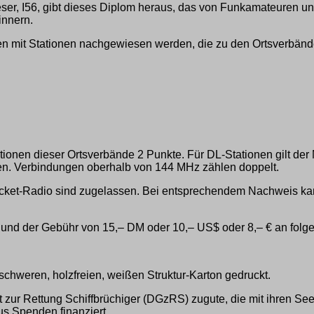
eser, I56, gibt dieses Diplom heraus, das von Funkamateuren
innern.
n mit Stationen nachgewiesen werden, die zu den Ortsverbänd
onen dieser Ortsverbände 2 Punkte. Für DL-Stationen gilt der Mu
den. Verbindungen oberhalb von 144 MHz zählen doppelt.
cket-Radio sind zugelassen. Bei entsprechendem Nachweis kann
nd der Gebühr von 15,– DM oder 10,– US$ oder 8,– € an folgen
chweren, holzfreien, weißen Struktur-Karton gedruckt.
zur Rettung Schiffbrüchiger (DGzRS) zugute, die mit ihren Se
aus Spenden finanziert.