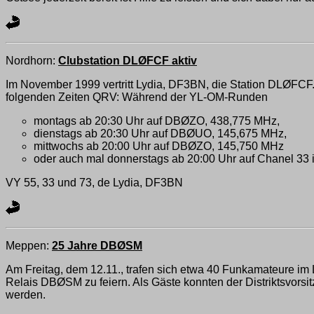
Nordhorn:
Clubstation DLØFCF aktiv
Im November 1999 vertritt Lydia, DF3BN, die Station DLØFCF. D
folgenden Zeiten QRV: Während der YL-OM-Runden
montags ab 20:30 Uhr auf DBØZO, 438,775 MHz,
dienstags ab 20:30 Uhr auf DBØUO, 145,675 MHz,
mittwochs ab 20:00 Uhr auf DBØZO, 145,750 MHz
oder auch mal donnerstags ab 20:00 Uhr auf Chanel 
VY 55, 33 und 73, de Lydia, DF3BN
Meppen:
25 Jahre DBØSM
Am Freitag, dem 12.11., trafen sich etwa 40 Funkamateure i
Relais DBØSM zu feiern. Als Gäste konnten der Distriktsvorsitz
werden.