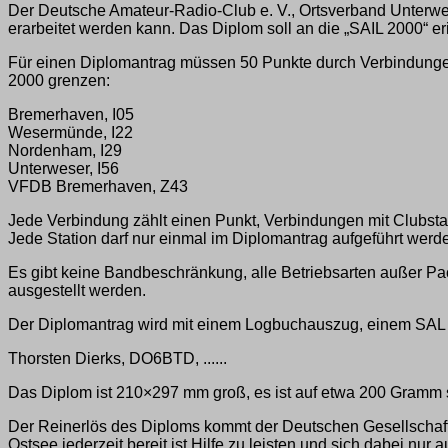
Der Deutsche Amateur-Radio-Club e. V., Ortsverband Unterw
erarbeitet werden kann. Das Diplom soll an die „SAIL 2000“ er
Für einen Diplomantrag müssen 50 Punkte durch Verbindunge
2000 grenzen:
Bremerhaven, I05
Wesermünde, I22
Nordenham, I29
Unterweser, I56
VFDB Bremerhaven, Z43
Jede Verbindung zählt einen Punkt, Verbindungen mit Clubstati
Jede Station darf nur einmal im Diplomantrag aufgeführt wer
Es gibt keine Bandbeschränkung, alle Betriebsarten außer Pa
ausgestellt werden.
Der Diplomantrag wird mit einem Logbuchauszug, einem SAL u
Thorsten Dierks, DO6BTD, ......
Das Diplom ist 210×297 mm groß, es ist auf etwa 200 Gramm s
Der Reinerlös des Diploms kommt der Deutschen Gesellschaft 
Ostsee jederzeit bereit ist Hilfe zu leisten und sich dabei nur 