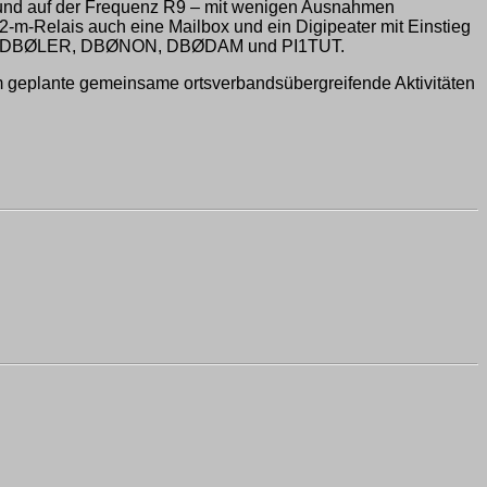
 und auf der Frequenz R9 – mit wenigen Ausnahmen
m-Relais auch eine Mailbox und ein Digipeater mit Einstieg
eatern DBØLER, DBØNON, DBØDAM und PI1TUT.
m geplante gemeinsame ortsverbandsübergreifende Aktivitäten