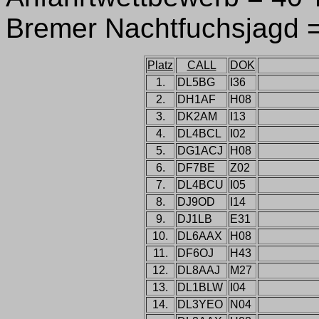
Bremer Nachtfuchsjagd =
Platz
CALL
DOK
1.
DL5BG
I36
2.
DH1AF
H08
3.
DK2AM
I13
4.
DL4BCL
I02
5.
DG1ACJ
H08
6.
DF7BE
Z02
7.
DL4BCU
I05
8.
DJ9OD
I14
9.
DJ1LB
E31
10.
DL6AAX
H08
11.
DF6OJ
H43
12.
DL8AAJ
M27
13.
DL1BLW
I04
14.
DL3YEO
N04