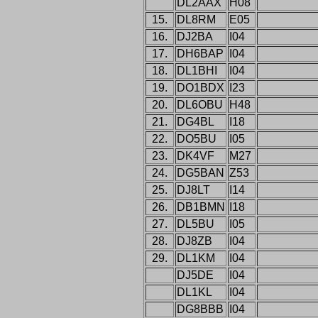
DL2AAX
H08
15.
DL8RM
E05
16.
DJ2BA
I04
17.
DH6BAP
I04
18.
DL1BHI
I04
19.
DO1BDX
I23
20.
DL6OBU
H48
21.
DG4BL
I18
22.
DO5BU
I05
23.
DK4VF
M27
24.
DG5BAN
Z53
25.
DJ8LT
I14
26.
DB1BMN
I18
27.
DL5BU
I05
28.
DJ8ZB
I04
29.
DL1KM
I04
DJ5DE
I04
DL1KL
I04
DG8BBB
I04