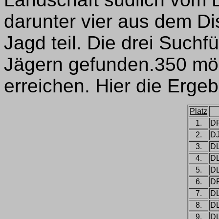
darunter vier aus dem Di
Jagd teil. Die drei Such
Jägern gefunden.350 mö
erreichen. Hier die Ergeb
Platz
1.
D
2.
D
3.
D
4.
D
5.
D
6.
D
7.
D
8.
D
9.
D