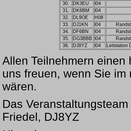
30.
DK3EU
I04
31.
DK6BM
I04
32.
DL9OE
H08
33.
DJ1KN
I04
Randst
34.
DF6BN
I04
Randst
35.
DG3BBB
I04
Randst
36.
DJ8YZ
I04
Leitstatio
Allen Teilnehmern einen
uns freuen, wenn Sie im
wären.
Das Veranstaltungsteam
Friedel, DJ8YZ