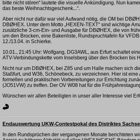
bitte nicht stören“ lautete die visuelle Ankündigung. Nun kam
das beste Weihnachtsgeschenk...“.
Aber nicht nur dafür war viel Aufwand nötig, die OM bei DBØ
DBØHEX. Unter dem Motto „HEXEN-TEXT“ sind wichtige Amate
zusätzliche 3-cm-Ein- und Ausgabe für DBØHEX, die von frühe
um den Brocken, eine Bakenliste, Rundspruchtafeln für VF
12./13.04. in Schierke.
10.01., 21:45 Uhr: Wolfgang, DG3AWL, aus Erfurt schaltet e
ATV-Verbindungskette vom Inselsberg über den Brocken bis
Nicht nur um DBØHEX, bei Z85 und um Halle machen sich die 
Staßfurt, und W36, Schönebeck, zu verzeichnen. Hier ist e
formellen und praktischen Vorbereitungen zur Errichtung zu
(JO51VW) zu treffen. Der OV W08 hat für die Frühjahrestagun
Wünschen wir allen Beteiligten in unser aller Interesse viel Er
Endauswertung UKW-Contestpokal des Distriktes Sachse
In den Rundsprüchen der vergangenen Monate berichteten wir