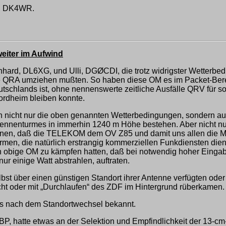
f, DK4WR.
eiter im Aufwind
d, DL6XG, und Ulli, DGØCDI, die trotz widrigster Wetterbed
 QRA umziehen mußten. So haben diese OM es im Packet-Bereic
utschlands ist, ohne nennenswerte zeitliche Ausfälle QRV für s
ordheim bleiben konnte.
 nicht nur die oben genannten Wetterbedingungen, sondern auc
tennenturmes in immerhin 1240 m Höhe bestehen. Aber nicht nur 
nnen, daß die TELEKOM dem OV Z85 und damit uns allen die Mögl
rmen, die natürlich erstrangig kommerziellen Funkdiensten die
en obige OM zu kämpfen hatten, daß bei notwendig hoher Eing
ur einige Watt abstrahlen, auftraten.
lbst über einen günstigen Standort ihrer Antenne verfügten o
cht oder mit „Durchlaufen“ des ZDF im Hintergrund rüberkamen.
s nach dem Standortwechsel bekannt.
P, hatte etwas an der Selektion und Empfindlichkeit der 13-c