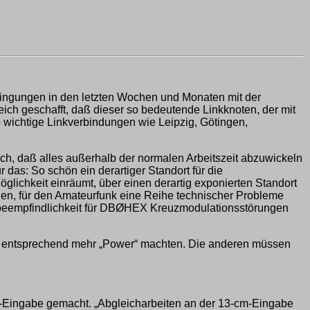
ingungen in den letzten Wochen und Monaten mit der
h geschafft, daß dieser so bedeutende Linkknoten, der mit
o wichtige Linkverbindungen wie Leipzig, Götingen,
h, daß alles außerhalb der normalen Arbeitszeit abzuwickeln
das: So schön ein derartiger Standort für die
ichkeit einräumt, über einen derartig exponierten Standort
nen, für den Amateurfunk eine Reihe technischer Probleme
abeempfindlichkeit für DBØHEX Kreuzmodulationsstörungen
der entsprechend mehr „Power“ machten. Die anderen müssen
m-Eingabe gemacht. „Abgleicharbeiten an der 13-cm-Eingabe