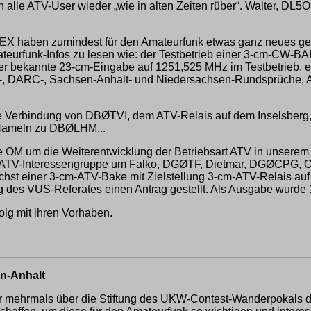
en alle ATV-User wieder „wie in alten Zeiten rüber“. Walter, DL5
HEX haben zumindest für den Amateurfunk etwas ganz neues gesta
urfunk-Infos zu lesen wie: der Testbetrieb einer 3-cm-CW-B
r bekannte 23-cm-Eingabe auf 1251,525 MHz im Testbetrieb, ei
DB-, DARC-, Sachsen-Anhalt- und Niedersachsen-Rundsprüche,
ine Verbindung von DBØTVI, dem ATV-Relais auf dem Inselsberg
 Hameln zu DBØLHM...
OM um die Weiterentwicklung der Betriebsart ATV in unserem D
ine ATV-Interessengruppe um Falko, DGØTF, Dietmar, DGØCPG,
nächst einer 3-cm-ATV-Bake mit Zielstellung 3-cm-ATV-Relais a
g des VUS-Referates einen Antrag gestellt. Als Ausgabe wurde
folg mit ihren Vorhaben.
n-Anhalt
 mehrmals über die Stiftung des UKW-Contest-Wanderpokals des