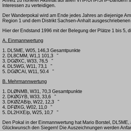
Anreiz zu höherer Aktivität auf allen VHF/UHF/SHF-Bändern s
Interessen zu verteidigen.
Der Wanderpokal wird am Ende jedes Jahres an diejenige Ama
Region 1 und dem Distrikt Sachsen-Anhalt ausgeschriebenen 
Hier der Endstand 1996 mit der Belegung der Plätze 1 bis 5,
A. Einmannwertung
1. DL5ME, W05, 146,3 Gesamtpunkte
2. DL8CMM, W1,1 101,3 "
3. DGØXC, W33, 76,5 "
4. DL5WG, W11, 73,1 "
5. DGØCAI, W11, 50.4 "
B. Mehrmannwertung
1. DLØNMB, W31, 70,3 Gesamtpunkte
2. DKØGYB, W33, 33,6 "
3. DKØZAB/p, W22, 12,3 "
4. DFØXG, W02, 11,0 "
5. DL2HXE/p, W25, 10,7 "
Den Pokal in der Einmannwertung hat Mario Borstel, DL5ME
Glückwunsch den Siegern! Die Auszeichnungen werden Anfang