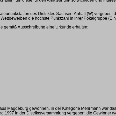
chaffen, um diese für den Amateurfunk so wichtigen und intere
teurfunkstation des Distriktes Sachsen-Anhalt (W) vergeben,
Wettbewerben die höchste Punktzahl in ihrer Pokalgruppe (Ein
 die gemäß Ausschreibung eine Urkunde erhalten:
, aus Magdeburg gewonnen, in der Kategorie Mehrmann war d
 1997 in der Distriktsversammlung vergeben, die Gewinner w