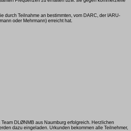
ssanten Frequenzen zu erhalten bzw. sie gegen kommerzielle
 die durch Teilnahme an bestimmten, vom DARC, der IARU-
mann oder Mehrmann) erreicht hat.
as Team DLØNMB aus Naumburg erfolgreich. Herzlichen
erden dazu eingeladen. Urkunden bekommen alle Teilnehmer,