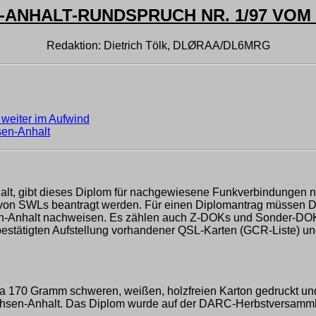
ANHALT-RUNDSPRUCH NR. 1/97 VOM 0
Redaktion: Dietrich Tölk, DLØRAA/DL6MRG
 weiter im Aufwind
sen-Anhalt
alt, gibt dieses Diplom für nachgewiesene Funkverbindungen n
von SWLs beantragt werden. Für einen Diplomantrag müssen D
-Anhalt nachweisen. Es zählen auch Z-DOKs und Sonder-DOKs i
bestätigten Aufstellung vorhandener QSL-Karten (GCR-Liste) u
etwa 170 Gramm schweren, weißen, holzfreien Karton gedruckt
achsen-Anhalt. Das Diplom wurde auf der DARC-Herbstversamml