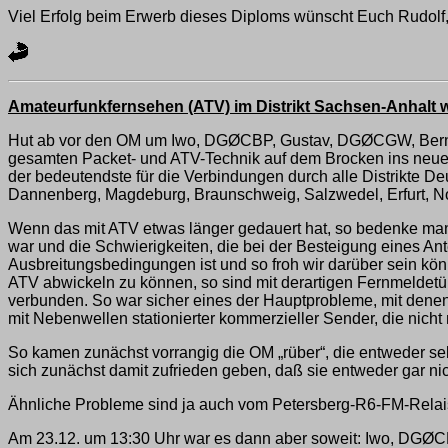
Viel Erfolg beim Erwerb dieses Diploms wünscht Euch Rudol
Amateurfunkfernsehen (ATV) im Distrikt Sachsen-Anhalt w
Hut ab vor den OM um Iwo, DGØCBP, Gustav, DGØCGW, Bernhar
gesamten Packet- und ATV-Technik auf dem Brocken ins neue
der bedeutendste für die Verbindungen durch alle Distrikte De
Dannenberg, Magdeburg, Braunschweig, Salzwedel, Erfurt, N
Wenn das mit ATV etwas länger gedauert hat, so bedenke man
war und die Schwierigkeiten, die bei der Besteigung eines An
Ausbreitungsbedingungen ist und so froh wir darüber sein kö
ATV abwickeln zu können, so sind mit derartigen Fernmeldetü
verbunden. So war sicher eines der Hauptprobleme, mit den
mit Nebenwellen stationierter kommerzieller Sender, die nicht n
So kamen zunächst vorrangig die OM „rüber“, die entweder se
sich zunächst damit zufrieden geben, daß sie entweder gar ni
Ähnliche Probleme sind ja auch vom Petersberg-R6-FM-Relai
Am 23.12. um 13:30 Uhr war es dann aber soweit: Iwo, DGØCB