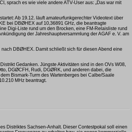
OCI, sprach es wie viele andere ATV-User aus: „Das war mit
rtet: Ab 19.12. läuft amateurfunkgerechter Videotext über
AKE bei DBØHEX auf 10,36891 GHz, die beantragte
ne Digi-Liste rund um den Brocken, eine FM-Relaisliste rund
 Ankündigung der Jahreshauptversammlung der AGAF e. V. am
, nach DBØHEX. Damit schließt sich für diesen Abend eine
istrikt Gedanken. Jüngste Aktivitäten sind in den OVs W08,
 Otto, DGØCFH, Rudi, DGØRK, und anderen dabei, die
uf dem Bismark-Turm des Wartenberges bei Calbe/Saale
 10.210 MHz beantragt.
 Distriktes Sachsen-Anhalt. Dieser Contestpokal soll einen