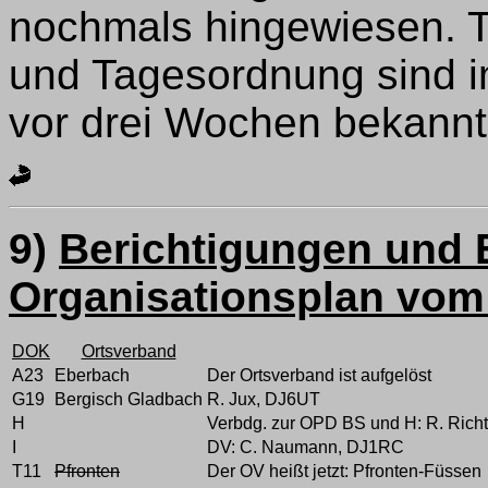
nochmals hingewiesen. T
und Tagesordnung sind i
vor drei Wochen bekann
9)
Berichtigungen und
Organisationsplan vom
DOK
Ortsverband
A23
Eberbach
Der Ortsverband ist aufgelöst
G19
Bergisch Gladbach
R. Jux, DJ6UT
H
Verbdg. zur OPD BS und H: R. Rich
I
DV: C. Naumann, DJ1RC
T11
Pfronten
Der OV heißt jetzt: Pfronten-Füssen